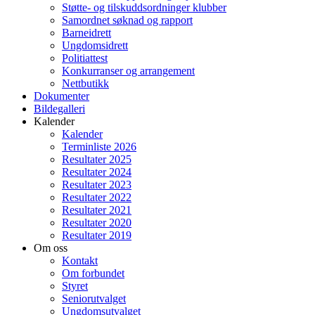
Støtte- og tilskuddsordninger klubber
Samordnet søknad og rapport
Barneidrett
Ungdomsidrett
Politiattest
Konkurranser og arrangement
Nettbutikk
Dokumenter
Bildegalleri
Kalender
Kalender
Terminliste 2026
Resultater 2025
Resultater 2024
Resultater 2023
Resultater 2022
Resultater 2021
Resultater 2020
Resultater 2019
Om oss
Kontakt
Om forbundet
Styret
Seniorutvalget
Ungdomsutvalget