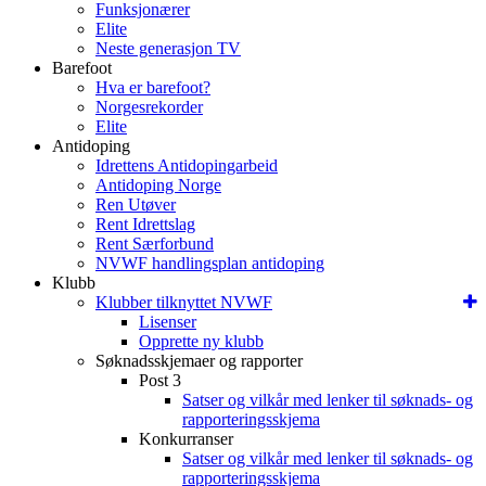
Funksjonærer
Elite
Neste generasjon TV
Barefoot
Hva er barefoot?
Norgesrekorder
Elite
Antidoping
Idrettens Antidopingarbeid
Antidoping Norge
Ren Utøver
Rent Idrettslag
Rent Særforbund
NVWF handlingsplan antidoping
Klubb
Klubber tilknyttet NVWF
Lisenser
Opprette ny klubb
Søknadsskjemaer og rapporter
Post 3
Satser og vilkår med lenker til søknads- og
rapporteringsskjema
Konkurranser
Satser og vilkår med lenker til søknads- og
rapporteringsskjema