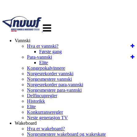
Veksle
navigasjon
Vannski
Hva er vannski?
Første gang
Para-vannski
Elite
Kongepokalvinnere
Norgesrekorder vannski
Norgesmestere vannski
Norgesrekorder para-vannski
Norgesmestere para-vannski
Delfincupregler
Historikk
Elite
Konkurranseregler
Neste generasjon TV
Wakeboard
Hva er wakeboard?
Norgesmestere wakeboard og wakeskate