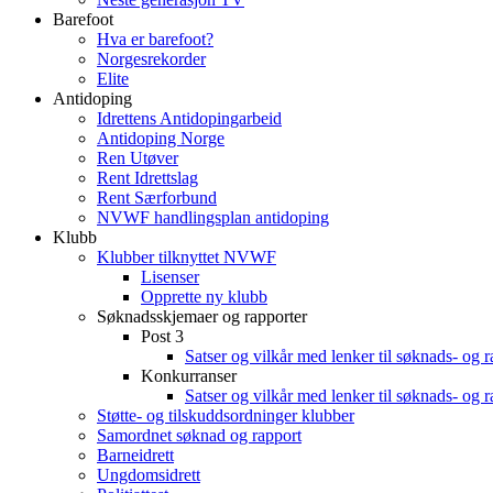
Barefoot
Hva er barefoot?
Norgesrekorder
Elite
Antidoping
Idrettens Antidopingarbeid
Antidoping Norge
Ren Utøver
Rent Idrettslag
Rent Særforbund
NVWF handlingsplan antidoping
Klubb
Klubber tilknyttet NVWF
Lisenser
Opprette ny klubb
Søknadsskjemaer og rapporter
Post 3
Satser og vilkår med lenker til søknads- og 
Konkurranser
Satser og vilkår med lenker til søknads- og 
Støtte- og tilskuddsordninger klubber
Samordnet søknad og rapport
Barneidrett
Ungdomsidrett