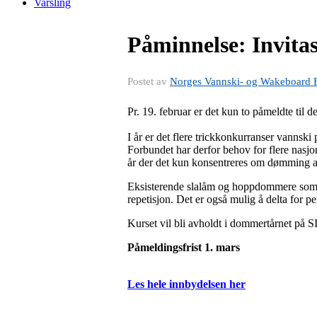
Varsling
Påminnelse: Invita
Postet av
Norges Vannski- og Wakeboard 
Pr. 19. februar er det kun to påmeldte til d
I år er det flere trickkonkurranser vannski 
Forbundet har derfor behov for flere nasj
år der det kun konsentreres om dømming av
Eksisterende slalåm og hoppdommere som ø
repetisjon. Det er også mulig å delta for p
Kurset vil bli avholdt i dommertårnet på S
Påmeldingsfrist 1. mars
Les hele innbydelsen her