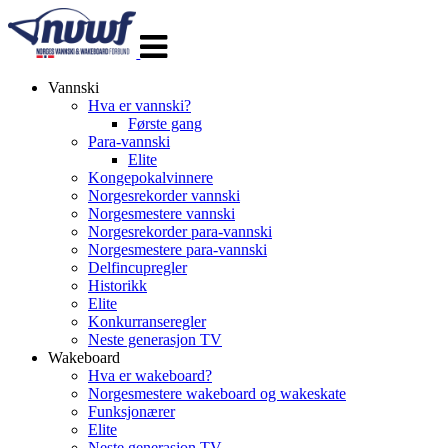
Veksle
navigasjon
Vannski
Hva er vannski?
Første gang
Para-vannski
Elite
Kongepokalvinnere
Norgesrekorder vannski
Norgesmestere vannski
Norgesrekorder para-vannski
Norgesmestere para-vannski
Delfincupregler
Historikk
Elite
Konkurranseregler
Neste generasjon TV
Wakeboard
Hva er wakeboard?
Norgesmestere wakeboard og wakeskate
Funksjonærer
Elite
Neste generasjon TV