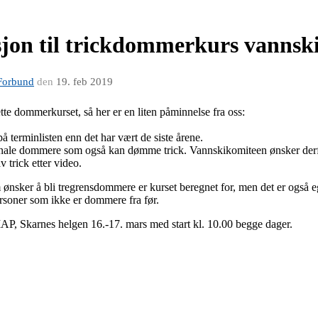
sjon til trickdommerkurs vannsk
Forbund
den
19. feb 2019
ette dommerkurset, så her er en liten påminnelse fra oss:
på terminlisten enn det har vært de siste årene.
onale dommere som også kan dømme trick. Vannskikomiteen ønsker derfor
 trick etter video.
nsker å bli tregrensdommere er kurset beregnet for, men det er også 
ersoner som ikke er dommere fra før.
IAP, Skarnes helgen 16.-17. mars med start kl. 10.00 begge dager.