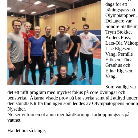
dags för ett
träningspass på
Olympiatoppen.
Deltagare var
Sondre Stalheim
Trym Stokke,
Anders Foss,
Lars-Ola Våltorp
Lise Elgesem
Vang, Pernille
Eriksen, Thea
Granhus och
Eline Elgesem
Vang.
Som vanligt var
det ett tufft program med mycket fokus på core-övningar och
benstyrka. Åkarna visade prov på bra styrka samt rätt attityd under
den stundtals tuffa träningen som leddes av Olympiatoppens Sondr
Nysether.
Nu ser vi framemot ännu mer hårdkörning- förhoppningsvis på
vattnet.
Ha det bra så länge,