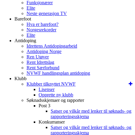
Funksjonærer
Elite
Neste generasjon TV
Barefoot
Hva er barefoot?
Norgesrekorder
Elite
Antidoping
Idrettens Antidopingarbeid
Antidoping Norge
Ren Utøver
Rent Idrettslag
Rent Særforbund
NVWF handlingsplan antidoping
Klubb
Klubber tilknyttet NVWF
Lisenser
Opprette ny klubb
Søknadsskjemaer og rapporter
Post 3
Satser og vilkår med lenker til søknads- og
rapporteringsskjema
Konkurranser
Satser og vilkår med lenker til søknads- og
rapporteringsskjema