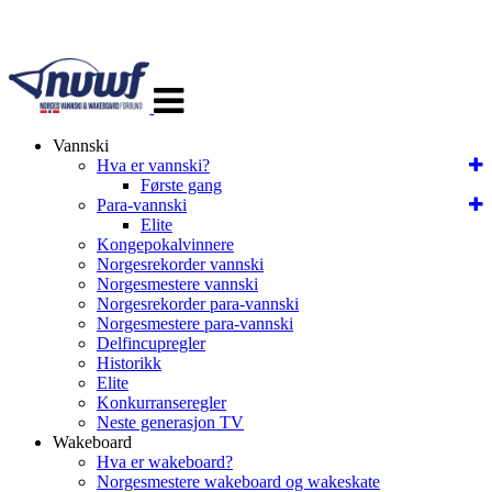
Veksle
navigasjon
Vannski
Hva er vannski?
Første gang
Para-vannski
Elite
Kongepokalvinnere
Norgesrekorder vannski
Norgesmestere vannski
Norgesrekorder para-vannski
Norgesmestere para-vannski
Delfincupregler
Historikk
Elite
Konkurranseregler
Neste generasjon TV
Wakeboard
Hva er wakeboard?
Norgesmestere wakeboard og wakeskate