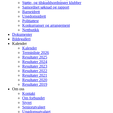
Støtte- og tilskuddsordninger klubber
Samordnet søknad og rapport
Barneidrett
Ungdomsidrett
Politiattest
Konkurranser og arrangement
Nettbutikk
Dokumenter
Bildegalleri
Kalender
Kalender
Terminliste 2026
Resultater 2025
Resultater 2024
Resultater 2023
Resultater 2022
Resultater 2021
Resultater 2020
Resultater 2019
Om oss
Kontakt
Om forbundet
Styret
Seniorutvalget
Ungdomsutvalget