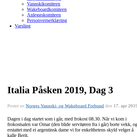
Vannskikomiteen
Wakeboardkomiteen
Anleggskomiteen
Personvernerklæring
Varsling
Italia Påsken 2019, Dag 3
Postet av
Norges Vannski- og Wakeboard Forbund
den
17. apr 201
Dagen i dag startet som i går, med frokost 08.30. Når vi kom i
frokostsalen var Omar (den blide servitøren fra i går) borte vekk, o
erstattet med ei argentinsk dame vi for enkelthetens skyld velger å
kalle Berit.