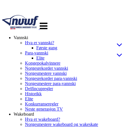
Veksle
navigasjon
Vannski
Hva er vannski?
Første gang
Para-vannski
Elite
Kongepokalvinnere
Norgesrekorder vannski
Norgesmestere vannski
Norgesrekorder para-vannski
Norgesmestere para-vannski
Delfincupregler
Historikk
Elite
Konkurranseregler
Neste generasjon TV
Wakeboard
Hva er wakeboard?
Norgesmestere wakeboard og wakeskate