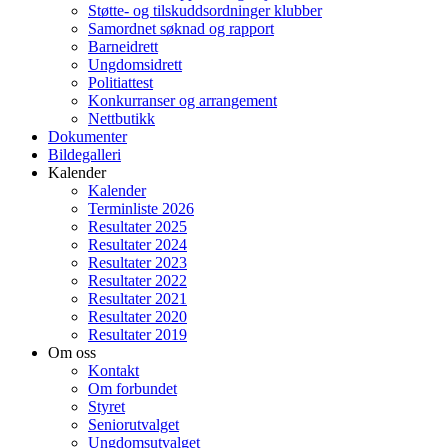
Støtte- og tilskuddsordninger klubber
Samordnet søknad og rapport
Barneidrett
Ungdomsidrett
Politiattest
Konkurranser og arrangement
Nettbutikk
Dokumenter
Bildegalleri
Kalender
Kalender
Terminliste 2026
Resultater 2025
Resultater 2024
Resultater 2023
Resultater 2022
Resultater 2021
Resultater 2020
Resultater 2019
Om oss
Kontakt
Om forbundet
Styret
Seniorutvalget
Ungdomsutvalget