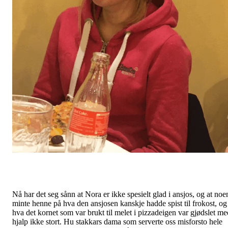
Nå har det seg sånn at Nora er ikke spesielt glad i ansjos, og at noe
minte henne på hva den ansjosen kanskje hadde spist til frokost, og
hva det kornet som var brukt til melet i pizzadeigen var gjødslet me
hjalp ikke stort. Hu stakkars dama som serverte oss misforsto hele