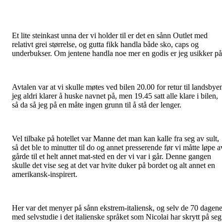
Et lite steinkast unna der vi holder til er det en sånn Outlet med
relativt grei størrelse, og gutta fikk handla både sko, caps og
underbukser. Om jentene handla noe mer en godis er jeg usikker p
Avtalen var at vi skulle møtes ved bilen 20.00 for retur til landsbye
jeg aldri klarer å huske navnet på, men 19.45 satt alle klare i bilen,
så da så jeg på en måte ingen grunn til å stå der lenger.
Vel tilbake på hotellet var Manne det man kan kalle fra seg av sult,
så det ble to minutter til do og annet presserende før vi måtte løpe a
gårde til et helt annet mat-sted en der vi var i går. Denne gangen
skulle det vise seg at det var hvite duker på bordet og alt annet en
amerikansk-inspirert.
Her var det menyer på sånn ekstrem-italiensk, og selv de 70 dagen
med selvstudie i det italienske språket som Nicolai har skrytt på seg