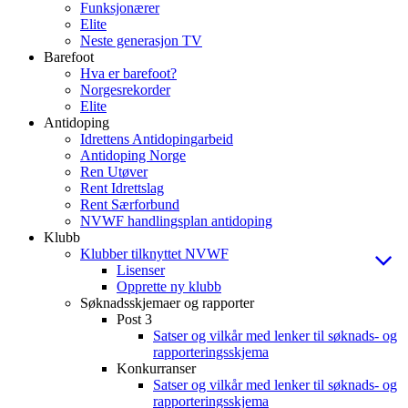
Funksjonærer
Elite
Neste generasjon TV
Barefoot
Hva er barefoot?
Norgesrekorder
Elite
Antidoping
Idrettens Antidopingarbeid
Antidoping Norge
Ren Utøver
Rent Idrettslag
Rent Særforbund
NVWF handlingsplan antidoping
Klubb
Klubber tilknyttet NVWF
Lisenser
Opprette ny klubb
Søknadsskjemaer og rapporter
Post 3
Satser og vilkår med lenker til søknads- og
rapporteringsskjema
Konkurranser
Satser og vilkår med lenker til søknads- og
rapporteringsskjema