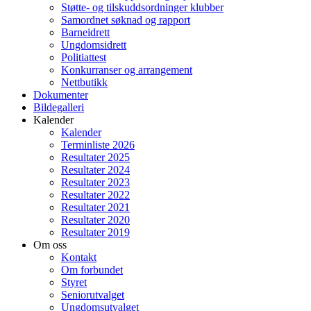
Støtte- og tilskuddsordninger klubber
Samordnet søknad og rapport
Barneidrett
Ungdomsidrett
Politiattest
Konkurranser og arrangement
Nettbutikk
Dokumenter
Bildegalleri
Kalender
Kalender
Terminliste 2026
Resultater 2025
Resultater 2024
Resultater 2023
Resultater 2022
Resultater 2021
Resultater 2020
Resultater 2019
Om oss
Kontakt
Om forbundet
Styret
Seniorutvalget
Ungdomsutvalget