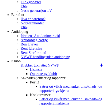
Funksjonærer
Elite
Neste generasjon TV
Barefoot
Hva er barefoot?
Norgesrekorder
Elite
Antidoping
Idrettens Antidopingarbeid
Antidoping Norge
Ren Utøver
Rent Idrettslag
Rent Særforbund
NVWF handlingsplan antidoping
Klubb
Klubber tilknyttet NVWF
Lisenser
Opprette ny klubb
Søknadsskjemaer og rapporter
Post 3
Satser og vilkår med lenker til søknads- og
rapporteringsskjema
Konkurranser
Satser og vilkår med lenker til søknads- og
rapporteringsskjema