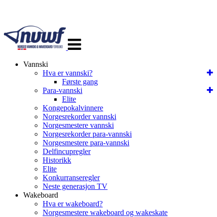
Veksle
navigasjon
Vannski
Hva er vannski?
Første gang
Para-vannski
Elite
Kongepokalvinnere
Norgesrekorder vannski
Norgesmestere vannski
Norgesrekorder para-vannski
Norgesmestere para-vannski
Delfincupregler
Historikk
Elite
Konkurranseregler
Neste generasjon TV
Wakeboard
Hva er wakeboard?
Norgesmestere wakeboard og wakeskate