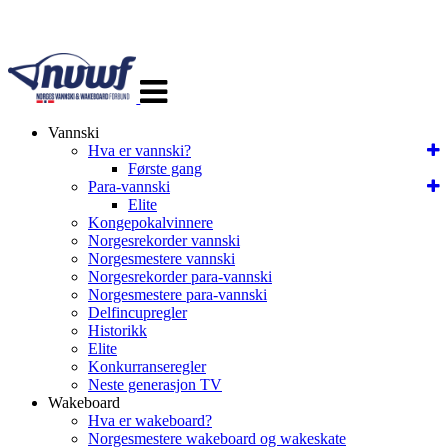
Veksle
navigasjon
Vannski
Hva er vannski?
Første gang
Para-vannski
Elite
Kongepokalvinnere
Norgesrekorder vannski
Norgesmestere vannski
Norgesrekorder para-vannski
Norgesmestere para-vannski
Delfincupregler
Historikk
Elite
Konkurranseregler
Neste generasjon TV
Wakeboard
Hva er wakeboard?
Norgesmestere wakeboard og wakeskate