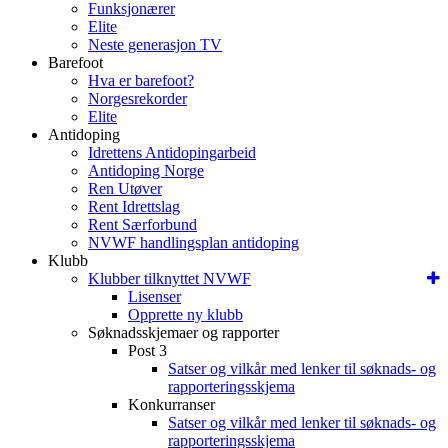
Funksjonærer
Elite
Neste generasjon TV
Barefoot
Hva er barefoot?
Norgesrekorder
Elite
Antidoping
Idrettens Antidopingarbeid
Antidoping Norge
Ren Utøver
Rent Idrettslag
Rent Særforbund
NVWF handlingsplan antidoping
Klubb
Klubber tilknyttet NVWF
Lisenser
Opprette ny klubb
Søknadsskjemaer og rapporter
Post 3
Satser og vilkår med lenker til søknads- og
rapporteringsskjema
Konkurranser
Satser og vilkår med lenker til søknads- og
rapporteringsskjema