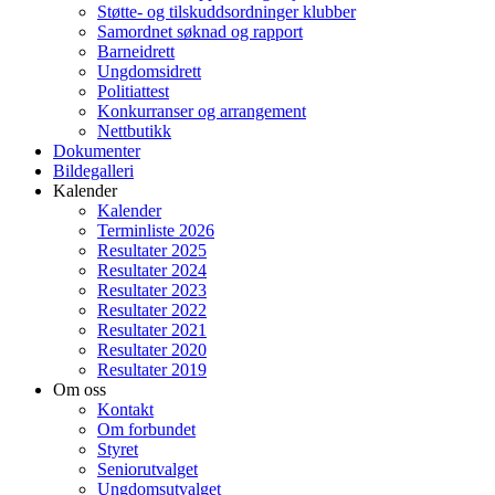
Støtte- og tilskuddsordninger klubber
Samordnet søknad og rapport
Barneidrett
Ungdomsidrett
Politiattest
Konkurranser og arrangement
Nettbutikk
Dokumenter
Bildegalleri
Kalender
Kalender
Terminliste 2026
Resultater 2025
Resultater 2024
Resultater 2023
Resultater 2022
Resultater 2021
Resultater 2020
Resultater 2019
Om oss
Kontakt
Om forbundet
Styret
Seniorutvalget
Ungdomsutvalget