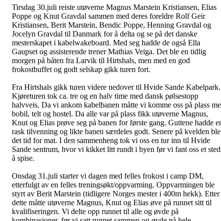
Tirsdag 30.juli reiste utøverne Magnus Marstein Kristiansen, Elias
Poppe og Knut Gravdal sammen med deres foreldre Rolf Geir
Kristiansen, Berit Marstein, Bendic Poppe, Henning Gravdal og
Jocelyn Gravdal til Danmark for å delta og se på det danske
mesterskapet i kabelwakeboard. Med seg hadde de også Ella
Gaupset og assisterende trener Mathias Veiga. Det ble en tidlig
morgen på båten fra Larvik til Hirtshals, men med en god
frokostbuffet og godt selskap gikk turen fort.
Fra Hirtshals gikk turen videre nedover til Hvide Sande Kabelpark.
Kjøreturen tok ca. tre og en halv time med dansk pølsestopp
halvveis. Da vi ankom kabelbanen måtte vi komme oss på plass m
bobil, telt og hostel. Da alle var på plass fikk utøverne Magnus,
Knut og Elias prøve seg på banen for første gang. Guttene hadde e
rask tilvenning og likte banen særdeles godt. Senere på kvelden ble
det tid for mat. I den sammenheng tok vi oss en tur inn til Hvide
Sande sentrum, hvor vi kikket litt rundt i byen før vi fant oss et sted
å spise.
Onsdag 31.juli starter vi dagen med felles frokost i camp DM,
etterfulgt av en felles treningsøkt/oppvarming. Oppvarmingen ble
styrt av Berit Marstein (tidligere Norges mester i 400m hekk). Etter
dette måtte utøverne Magnus, Knut og Elias øve på runnet sitt til
kvalifiseringen. Vi delte opp runnet til alle og øvde på
kombinasjoner, før vi satt runnet sammen og øvde på hele