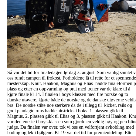
Så var det tid for finaledagen lørdag 3. august. Som vanlig samlet v
oss rundt campen til frokost. Forholdene lå til rette for et spennende
mesterskap. Knut, Haakon, Magnus og Elias hadde finaleformen 
plass og etter en oppvarming og prat med trener var de klare til å
kjøre finale kl 14. I finalen i boys-klassen med fire norske og to
danske utøvere, kjørte både de norske og de danske utøverne veldi
bra. De norske stilte noe sterkere da de i tillegg til kicker, rails og
godt planlagte runs hadde air-tricks i boks. 1. plassen gikk til
Magnus, 2. plassen gikk til Elias og 3. plassen gikk til Haakon. Kn
var den eneste i boys-klassen som gjorde en veldig høy og pen blin
judge. Da finalen var over, tok vi oss en velfortjent avkobling med
bading og lek i bølgene. Kl 19 var det tid for premieutdeling. Etter