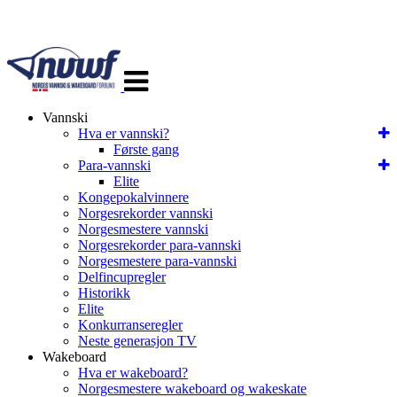
Veksle
navigasjon
Vannski
Hva er vannski?
Første gang
Para-vannski
Elite
Kongepokalvinnere
Norgesrekorder vannski
Norgesmestere vannski
Norgesrekorder para-vannski
Norgesmestere para-vannski
Delfincupregler
Historikk
Elite
Konkurranseregler
Neste generasjon TV
Wakeboard
Hva er wakeboard?
Norgesmestere wakeboard og wakeskate