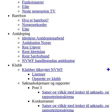
Funksjonærer
Elite
Neste generasjon TV
Barefoot
Hva er barefoot?
Norgesrekorder
Elite
Antidoping
Idrettens Antidopingarbeid
Antidoping Norge
Ren Utøver
Rent Idrettslag
Rent Særforbund
NVWF handlingsplan antidoping
Klubb
Klubber tilknyttet NVWF
Lisenser
Opprette ny klubb
Søknadsskjemaer og rapporter
Post 3
Satser og vilkår med lenker til søknads- og
rapporteringsskjema
Konkurranser
Satser og vilkår med lenker til søknads- og
rapporteringsskjema