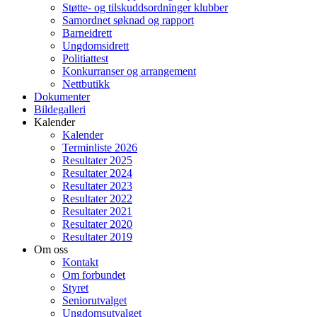
Støtte- og tilskuddsordninger klubber
Samordnet søknad og rapport
Barneidrett
Ungdomsidrett
Politiattest
Konkurranser og arrangement
Nettbutikk
Dokumenter
Bildegalleri
Kalender
Kalender
Terminliste 2026
Resultater 2025
Resultater 2024
Resultater 2023
Resultater 2022
Resultater 2021
Resultater 2020
Resultater 2019
Om oss
Kontakt
Om forbundet
Styret
Seniorutvalget
Ungdomsutvalget