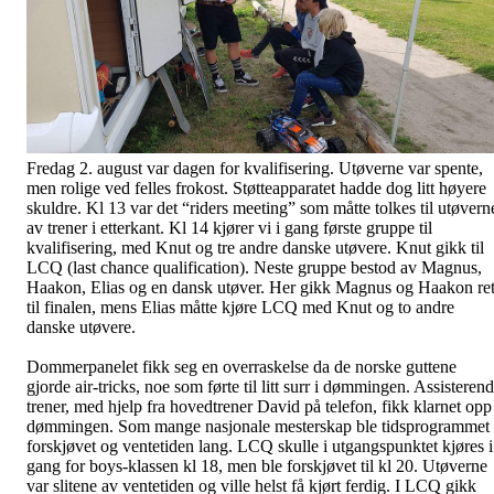
Fredag 2. august var dagen for kvalifisering. Utøverne var spente,
men rolige ved felles frokost. Støtteapparatet hadde dog litt høyere
skuldre. Kl 13 var det “riders meeting” som måtte tolkes til utøvern
av trener i etterkant. Kl 14 kjører vi i gang første gruppe til
kvalifisering, med Knut og tre andre danske utøvere. Knut gikk til
LCQ (last chance qualification). Neste gruppe bestod av Magnus,
Haakon, Elias og en dansk utøver. Her gikk Magnus og Haakon ret
til finalen, mens Elias måtte kjøre LCQ med Knut og to andre
danske utøvere.
Dommerpanelet fikk seg en overraskelse da de norske guttene
gjorde air-tricks, noe som førte til litt surr i dømmingen. Assisteren
trener, med hjelp fra hovedtrener David på telefon, fikk klarnet opp 
dømmingen. Som mange nasjonale mesterskap ble tidsprogrammet
forskjøvet og ventetiden lang. LCQ skulle i utgangspunktet kjøres i
gang for boys-klassen kl 18, men ble forskjøvet til kl 20. Utøverne
var slitene av ventetiden og ville helst få kjørt ferdig. I LCQ gikk