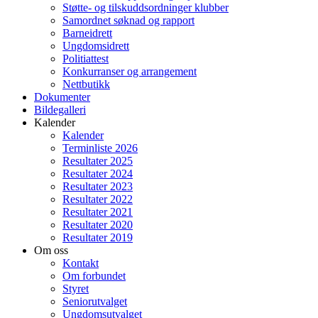
Støtte- og tilskuddsordninger klubber
Samordnet søknad og rapport
Barneidrett
Ungdomsidrett
Politiattest
Konkurranser og arrangement
Nettbutikk
Dokumenter
Bildegalleri
Kalender
Kalender
Terminliste 2026
Resultater 2025
Resultater 2024
Resultater 2023
Resultater 2022
Resultater 2021
Resultater 2020
Resultater 2019
Om oss
Kontakt
Om forbundet
Styret
Seniorutvalget
Ungdomsutvalget