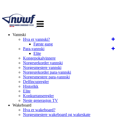
Veksle
navigasjon
Vannski
Hva er vannski?
Første gang
Para-vannski
Elite
Kongepokalvinnere
Norgesrekorder vannski
Norgesmestere vannski
Norgesrekorder para-vannski
Norgesmestere para-vannski
Delfincupregler
Historikk
Elite
Konkurranseregler
Neste generasjon TV
Wakeboard
Hva er wakeboard?
Norgesmestere wakeboard og wakeskate