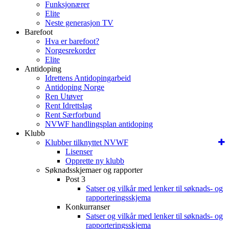
Funksjonærer
Elite
Neste generasjon TV
Barefoot
Hva er barefoot?
Norgesrekorder
Elite
Antidoping
Idrettens Antidopingarbeid
Antidoping Norge
Ren Utøver
Rent Idrettslag
Rent Særforbund
NVWF handlingsplan antidoping
Klubb
Klubber tilknyttet NVWF
Lisenser
Opprette ny klubb
Søknadsskjemaer og rapporter
Post 3
Satser og vilkår med lenker til søknads- og
rapporteringsskjema
Konkurranser
Satser og vilkår med lenker til søknads- og
rapporteringsskjema