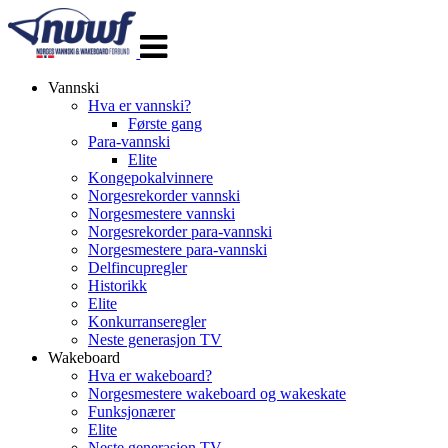
Veksle
navigasjon
Vannski
Hva er vannski?
Første gang
Para-vannski
Elite
Kongepokalvinnere
Norgesrekorder vannski
Norgesmestere vannski
Norgesrekorder para-vannski
Norgesmestere para-vannski
Delfincupregler
Historikk
Elite
Konkurranseregler
Neste generasjon TV
Wakeboard
Hva er wakeboard?
Norgesmestere wakeboard og wakeskate
Funksjonærer
Elite
Neste generasjon TV