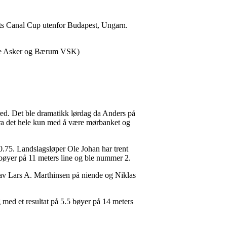
ets Canal Cup utenfor Budapest, Ungarn.
alle Asker og Bærum VSK)
red. Det ble dramatikk lørdag da Anders på
m fra det hele kun med å være mørbanket og
10.75.
Landslagsløper Ole Johan har trent
 bøyer på 11 meters line og ble nummer 2.
t av Lars A. Marthinsen på niende og Niklas
med et resultat på 5.5 bøyer på 14 meters