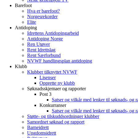
Barefoot
Hva er barefoot?
Norgesrekorder
Elite
Antidoping
Idrettens Antidopingarbeid
Antidoping Norge
Ren Utøver
Rent Idrettslag
Rent Særforbund
NVWF handlingsplan antidoping
Klubb
Klubber tilknyttet NVWF
Lisenser
Opprette ny klubb
Søknadsskjemaer og rapporter
Post 3
Satser og vilkår med lenker til søknads- og 
Konkurranser
Satser og vilkår med lenker til søknads- og 
Støtte- og tilskuddsordninger klubber
Samordnet søknad og rapport
Barneidrett
Ungdomsidrett