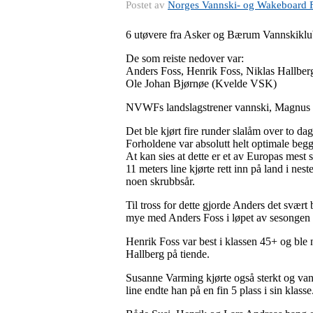
Postet av
Norges Vannski- og Wakeboard 
6 utøvere fra Asker og Bærum Vannskiklub
De som reiste nedover var:
Anders Foss, Henrik Foss, Niklas Hallbe
Ole Johan Bjørnøe (Kvelde VSK)
NVWFs landslagstrener vannski, Magnus Jon
Det ble kjørt fire runder slalåm over to dag
Forholdene var absolutt helt optimale beg
At kan sies at dette er et av Europas mes
11 meters line kjørte rett inn på land i n
noen skrubbsår.
Til tross for dette gjorde Anders det svært 
mye med Anders Foss i løpet av sesongen o
Henrik Foss var best i klassen 45+ og ble 
Hallberg på tiende.
Susanne Varming kjørte også sterkt og van
line endte han på en fin 5 plass i sin klasse