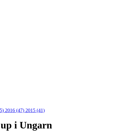
45)
2016 (47)
2015 (41)
 Cup i Ungarn