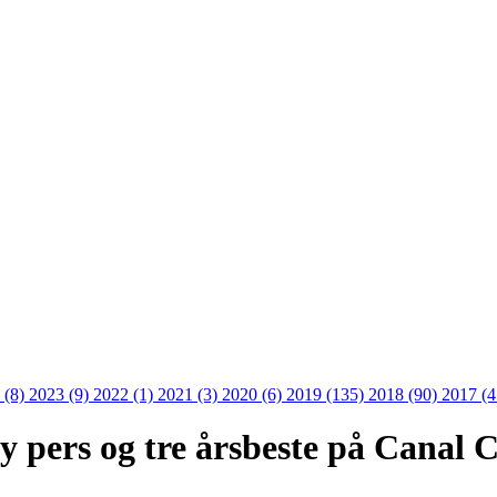
 (8)
2023 (9)
2022 (1)
2021 (3)
2020 (6)
2019 (135)
2018 (90)
2017 (
 ny pers og tre årsbeste på Canal