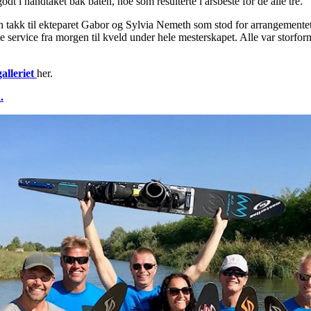
 i håndtaket bak båten, noe som resulterte i årsbeste for de alle tre.
 en takk til ekteparet Gabor og Sylvia Nemeth som stod for arrangementet 
nde service fra morgen til kveld under hele mesterskapet. Alle var storf
alleriet
her.
.