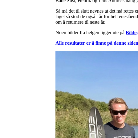
Både Susi, Henrik og Lars Andreas hang godt
Så må det til slutt nevnes at det må rettes
laget så stod de også i år for helt eneståe
om å returnere til neste år.
Noen bilder fra helgen ligger ute på
Bildeg
Alle resultater er å finne på denne siden