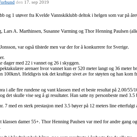
Forbund
den
17. sep 2019
b og 1 utøver fra Kvelde Vannskiklubb deltok i helgen som var på år
rg, Lars A. Marthinsen, Susanne Varming og Thor Henning Paulsen (
sson, var også tilstede men var der for å konkurrere for Sverige.
er.
ge dager med 22 i vannet og 26 i skyggen.
t spektakulære arenaer hvor vannet kun er 520 meter langt og 36 meter b
esten 100km/t. Heldigvis tok det kraftige sivet av for støyten og han ko
bra i alle fire rundene og vant klassen med et beste resultat på 2.00/55/
g det skulle vise seg å gi resultater. Han satte ny personbeste med 3.5
nr. 7 med en sterk prestasjon med 3.5 bøyer på 12 meters line etterfulg
t klassen damer 55+. Thor Henning Paulsen var med for andre gang og 
.