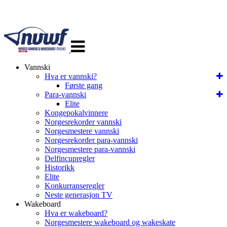
Veksle
navigasjon
Vannski
Hva er vannski?
Første gang
Para-vannski
Elite
Kongepokalvinnere
Norgesrekorder vannski
Norgesmestere vannski
Norgesrekorder para-vannski
Norgesmestere para-vannski
Delfincupregler
Historikk
Elite
Konkurranseregler
Neste generasjon TV
Wakeboard
Hva er wakeboard?
Norgesmestere wakeboard og wakeskate