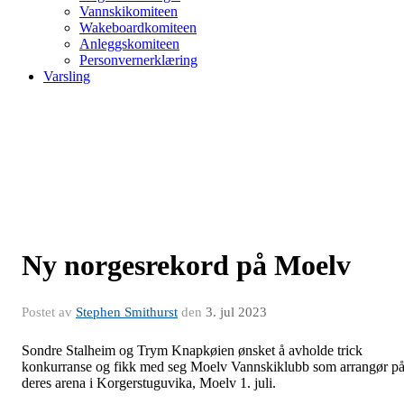
Vannskikomiteen
Wakeboardkomiteen
Anleggskomiteen
Personvernerklæring
Varsling
Ny norgesrekord på Moelv
Postet av
Stephen Smithurst
den
3. jul 2023
Sondre Stalheim og Trym Knapkøien ønsket å avholde trick
konkurranse og fikk med seg Moelv Vannskiklubb som arrangør p
deres arena i Korgerstuguvika, Moelv 1. juli.