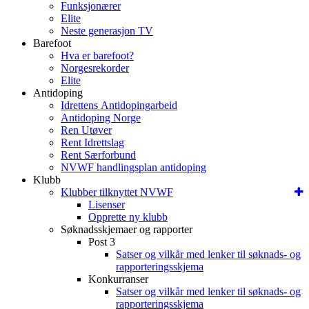
Funksjonærer
Elite
Neste generasjon TV
Barefoot
Hva er barefoot?
Norgesrekorder
Elite
Antidoping
Idrettens Antidopingarbeid
Antidoping Norge
Ren Utøver
Rent Idrettslag
Rent Særforbund
NVWF handlingsplan antidoping
Klubb
Klubber tilknyttet NVWF
Lisenser
Opprette ny klubb
Søknadsskjemaer og rapporter
Post 3
Satser og vilkår med lenker til søknads- og
rapporteringsskjema
Konkurranser
Satser og vilkår med lenker til søknads- og
rapporteringsskjema