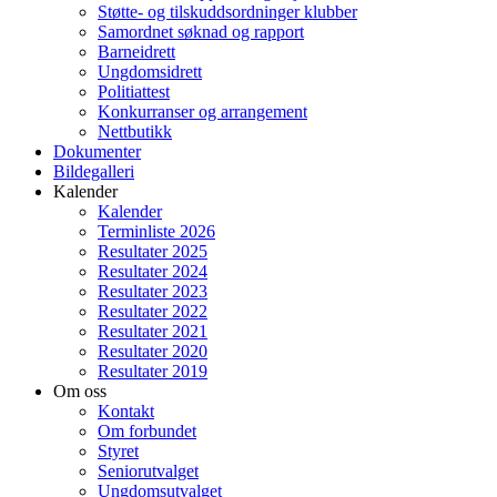
Støtte- og tilskuddsordninger klubber
Samordnet søknad og rapport
Barneidrett
Ungdomsidrett
Politiattest
Konkurranser og arrangement
Nettbutikk
Dokumenter
Bildegalleri
Kalender
Kalender
Terminliste 2026
Resultater 2025
Resultater 2024
Resultater 2023
Resultater 2022
Resultater 2021
Resultater 2020
Resultater 2019
Om oss
Kontakt
Om forbundet
Styret
Seniorutvalget
Ungdomsutvalget