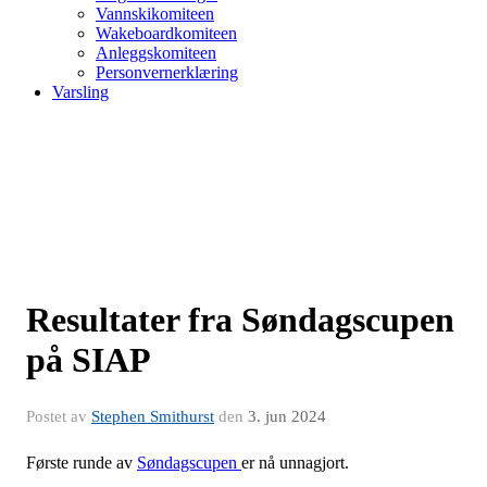
Vannskikomiteen
Wakeboardkomiteen
Anleggskomiteen
Personvernerklæring
Varsling
Resultater fra Søndagscupen
på SIAP
Postet av
Stephen Smithurst
den
3. jun 2024
Første runde av
Søndagscupen
er nå unnagjort.