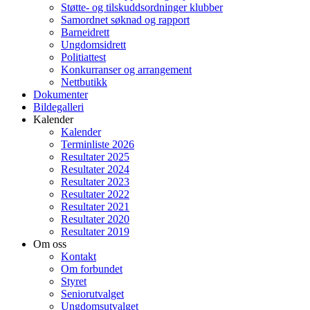
Støtte- og tilskuddsordninger klubber
Samordnet søknad og rapport
Barneidrett
Ungdomsidrett
Politiattest
Konkurranser og arrangement
Nettbutikk
Dokumenter
Bildegalleri
Kalender
Kalender
Terminliste 2026
Resultater 2025
Resultater 2024
Resultater 2023
Resultater 2022
Resultater 2021
Resultater 2020
Resultater 2019
Om oss
Kontakt
Om forbundet
Styret
Seniorutvalget
Ungdomsutvalget