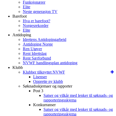
Funksjonærer
Elite
Neste generasjon TV
Barefoot
Hva er barefoot?
Norgesrekorder
Elite
Antidoping
Idrettens Antidopingarbeid
Antidoping Norge
Ren Utøver
Rent Idrettslag
Rent Særforbund
NVWF handlingsplan antidoping
Klubb
Klubber tilknyttet NVWF
Lisenser
Opprette ny klubb
Søknadsskjemaer og rapporter
Post 3
Satser og vilkår med lenker til søknads- og
rapporteringsskjema
Konkurranser
Satser og vilkår med lenker til søknads- og
rapporteringsskjema