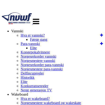
Veksle
navigasjon
Vannski
Hva er vannski?
Første gang
Para-vannski
Elite
Kongepokalvinnere
Norgesrekorder vannski
Norgesmestere vannski
Norgesrekorder para-vannski
Norgesmestere para-vannski
Delfincupregler
Historikk
Elite
Konkurranseregler
Neste generasjon TV
Wakeboard
Hva er wakeboard?
Norgesmestere wakeboard og wakeskate