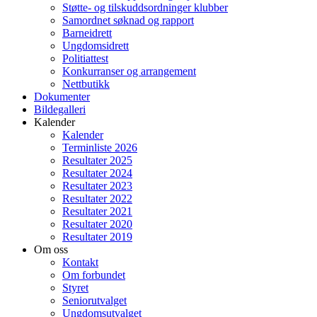
Støtte- og tilskuddsordninger klubber
Samordnet søknad og rapport
Barneidrett
Ungdomsidrett
Politiattest
Konkurranser og arrangement
Nettbutikk
Dokumenter
Bildegalleri
Kalender
Kalender
Terminliste 2026
Resultater 2025
Resultater 2024
Resultater 2023
Resultater 2022
Resultater 2021
Resultater 2020
Resultater 2019
Om oss
Kontakt
Om forbundet
Styret
Seniorutvalget
Ungdomsutvalget