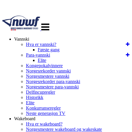
Veksle
navigasjon
Vannski
Hva er vannski?
Første gang
Para-vannski
Elite
Kongepokalvinnere
Norgesrekorder vannski
Norgesmestere vannski
Norgesrekorder para-vannski
Norgesmestere para-vannski
Delfincupregler
Historikk
Elite
Konkurranseregler
Neste generasjon TV
Wakeboard
Hva er wakeboard?
Norgesmestere wakeboard og wakeskate