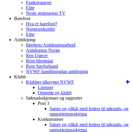
Funksjonærer
Elite
Neste generasjon TV
Barefoot
Hva er barefoot?
Norgesrekorder
Elite
Antidoping
Idrettens Antidopingarbeid
Antidoping Norge
Ren Utøver
Rent Idrettslag
Rent Særforbund
NVWF handlingsplan antidoping
Klubb
Klubber tilknyttet NVWF
Lisenser
Opprette ny klubb
Søknadsskjemaer og rapporter
Post 3
Satser og vilkår med lenker til søknads- og
rapporteringsskjema
Konkurranser
Satser og vilkår med lenker til søknads- og
rapporteringsskjema