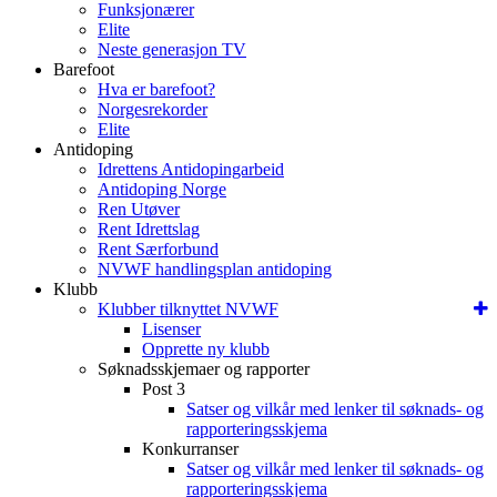
Funksjonærer
Elite
Neste generasjon TV
Barefoot
Hva er barefoot?
Norgesrekorder
Elite
Antidoping
Idrettens Antidopingarbeid
Antidoping Norge
Ren Utøver
Rent Idrettslag
Rent Særforbund
NVWF handlingsplan antidoping
Klubb
Klubber tilknyttet NVWF
Lisenser
Opprette ny klubb
Søknadsskjemaer og rapporter
Post 3
Satser og vilkår med lenker til søknads- og
rapporteringsskjema
Konkurranser
Satser og vilkår med lenker til søknads- og
rapporteringsskjema