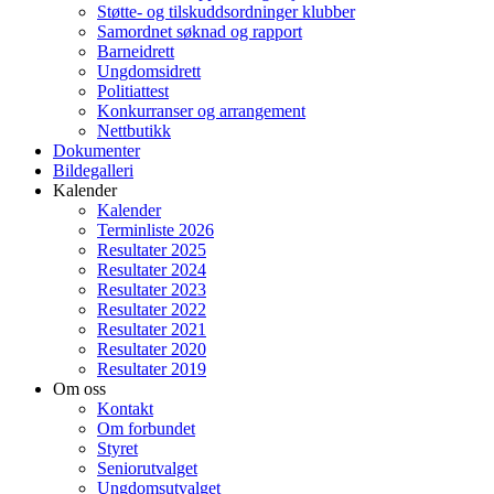
Støtte- og tilskuddsordninger klubber
Samordnet søknad og rapport
Barneidrett
Ungdomsidrett
Politiattest
Konkurranser og arrangement
Nettbutikk
Dokumenter
Bildegalleri
Kalender
Kalender
Terminliste 2026
Resultater 2025
Resultater 2024
Resultater 2023
Resultater 2022
Resultater 2021
Resultater 2020
Resultater 2019
Om oss
Kontakt
Om forbundet
Styret
Seniorutvalget
Ungdomsutvalget