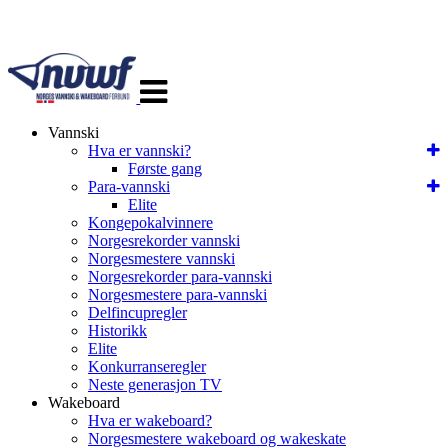
Veksle
navigasjon
Vannski
Hva er vannski?
Første gang
Para-vannski
Elite
Kongepokalvinnere
Norgesrekorder vannski
Norgesmestere vannski
Norgesrekorder para-vannski
Norgesmestere para-vannski
Delfincupregler
Historikk
Elite
Konkurranseregler
Neste generasjon TV
Wakeboard
Hva er wakeboard?
Norgesmestere wakeboard og wakeskate