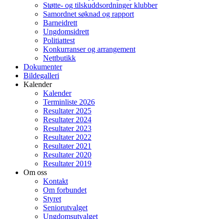
Støtte- og tilskuddsordninger klubber
Samordnet søknad og rapport
Barneidrett
Ungdomsidrett
Politiattest
Konkurranser og arrangement
Nettbutikk
Dokumenter
Bildegalleri
Kalender
Kalender
Terminliste 2026
Resultater 2025
Resultater 2024
Resultater 2023
Resultater 2022
Resultater 2021
Resultater 2020
Resultater 2019
Om oss
Kontakt
Om forbundet
Styret
Seniorutvalget
Ungdomsutvalget