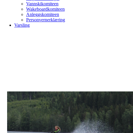
Vannskikomiteen
Wakeboardkomiteen
Anleggskomiteen
Personvernerklæring
Varsling