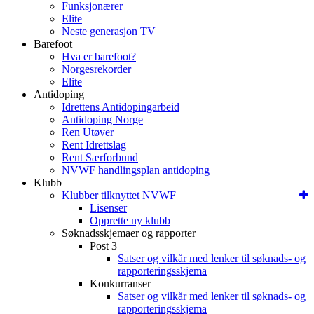
Funksjonærer
Elite
Neste generasjon TV
Barefoot
Hva er barefoot?
Norgesrekorder
Elite
Antidoping
Idrettens Antidopingarbeid
Antidoping Norge
Ren Utøver
Rent Idrettslag
Rent Særforbund
NVWF handlingsplan antidoping
Klubb
Klubber tilknyttet NVWF
Lisenser
Opprette ny klubb
Søknadsskjemaer og rapporter
Post 3
Satser og vilkår med lenker til søknads- og
rapporteringsskjema
Konkurranser
Satser og vilkår med lenker til søknads- og
rapporteringsskjema