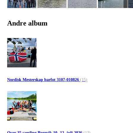
Andre album
Nordisk Mesterskap barfot 3107-010826
(15)
Over 35 samling Borgvik 10.-12. juli 2026
(13)