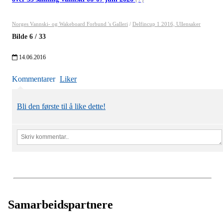
Norges Vannski- og Wakeboard Forbund 's Galleri
/
Delfincup 1 2016, Ullensaker
Bilde
6
/
33
14.06.2016
Kommentarer
Liker
Bli den første til å like dette!
Samarbeidspartnere