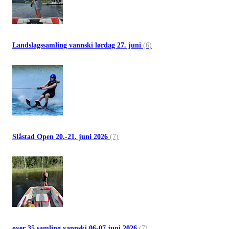
Landslagssamling vannski lørdag 27. juni
(6)
Slåstad Open 20.-21. juni 2026
(7)
over 35 samling vannski 06-07 juni 2026
(7)