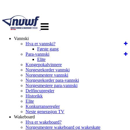
Veksle
navigasjon
Vannski
Hva er vannski?
Første gang
Para-vannski
Elite
Kongepokalvinnere
Norgesrekorder vannski
Norgesmestere vannski
Norgesrekorder para-vannski
Norgesmestere para-vannski
Delfincupregler
Historikk
Elite
Konkurranseregler
Neste generasjon TV
Wakeboard
Hva er wakeboard?
Norgesmestere wakeboard og wakeskate