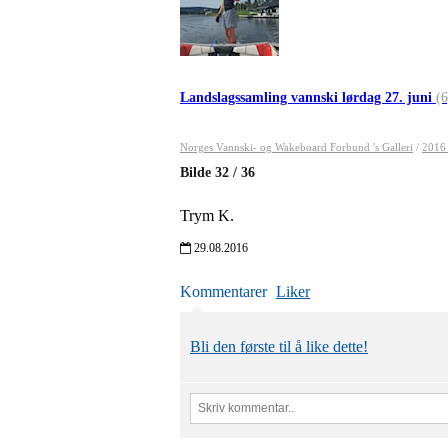
Landslagssamling vannski lørdag 27. juni
(6
Norges Vannski- og Wakeboard Forbund 's Galleri
/
2016 
Bilde
32
/
36
Trym K.
29.08.2016
Kommentarer
Liker
Bli den første til å like dette!