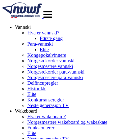
Veksle
navigasjon
Vannski
Hva er vannski?
Første gang
Para-vannski
Elite
Kongepokalvinnere
Norgesrekorder vannski
Norgesmestere vannski
Norgesrekorder para-vannski
Norgesmestere para-vannski
Delfincupregler
Historikk
Elite
Konkurranseregler
Neste generasjon TV
Wakeboard
Hva er wakeboard?
Norgesmestere wakeboard og wakeskate
Funksjonærer
Elite
Neste generasjon TV