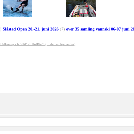
)
Slåstad Open 20.-21. juni 2026
(7)
over 35 samling vannski 06-07 juni 
Delfincup - 6 SIAP 2016-08-28 (bilder av Kjellander)