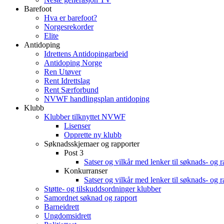
Barefoot
Hva er barefoot?
Norgesrekorder
Elite
Antidoping
Idrettens Antidopingarbeid
Antidoping Norge
Ren Utøver
Rent Idrettslag
Rent Særforbund
NVWF handlingsplan antidoping
Klubb
Klubber tilknyttet NVWF
Lisenser
Opprette ny klubb
Søknadsskjemaer og rapporter
Post 3
Satser og vilkår med lenker til søknads- og 
Konkurranser
Satser og vilkår med lenker til søknads- og 
Støtte- og tilskuddsordninger klubber
Samordnet søknad og rapport
Barneidrett
Ungdomsidrett