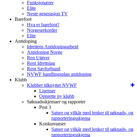
Funksjonærer
Elite
Neste generasjon TV
Barefoot
Hva er barefoot?
Norgesrekorder
Elite
Antidoping
Idrettens Antidopingarbeid
Antidoping Norge
Ren Utøver
Rent Idrettslag
Rent Særforbund
NVWF handlingsplan antidoping
Klubb
Klubber tilknyttet NVWF
Lisenser
Opprette ny klubb
Søknadsskjemaer og rapporter
Post 3
Satser og vilkår med lenker til søknads- og
rapporteringsskjema
Konkurranser
Satser og vilkår med lenker til søknads- og
rapporteringsskjema