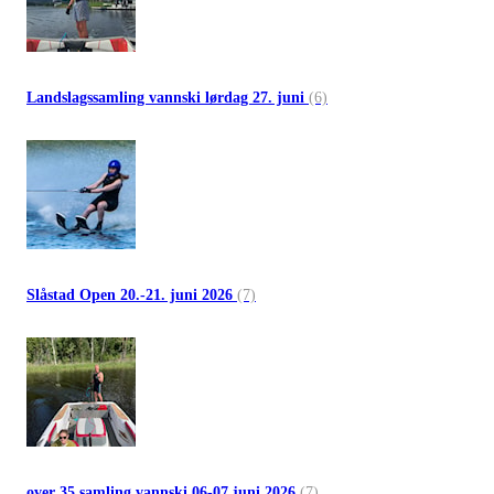
Landslagssamling vannski lørdag 27. juni
(6)
Slåstad Open 20.-21. juni 2026
(7)
over 35 samling vannski 06-07 juni 2026
(7)