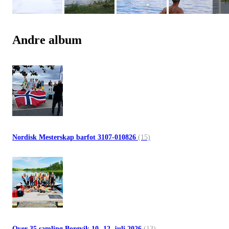
Andre album
Nordisk Mesterskap barfot 3107-010826
(15)
Over 35 samling Borgvik 10.-12. juli 2026
(13)