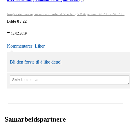
Norges Vannski- og Wakeboard Forbund 's Galleri
/
VM Argentina 14.02.19 - 24.02.19
Bilde
8
/
22
12.02.2019
Kommentarer
Liker
Bli den første til å like dette!
Samarbeidspartnere