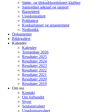
Støtte- og tilskuddsordninger klubber
Samordnet søknad og rapport
Barneidrett
Ungdomsidrett
Politiattest
Konkurranser og arrangement
Nettbutikk
Dokumenter
Bildegalleri
Kalender
Kalender
Terminliste 2026
Resultater 2025
Resultater 2024
Resultater 2023
Resultater 2022
Resultater 2021
Resultater 2020
Resultater 2019
Om oss
Kontakt
Om forbundet
Styret
Seniorutvalget
Ungdomsutvalget