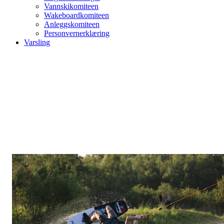
Vannskikomiteen
Wakeboardkomiteen
Anleggskomiteen
Personvernerklæring
Varsling