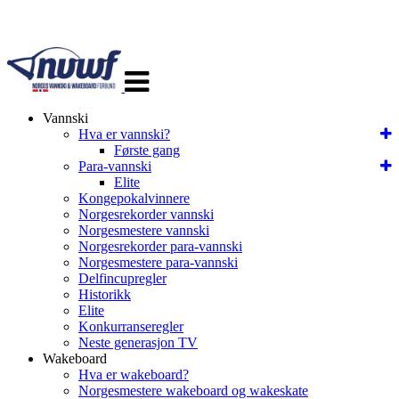
Veksle
navigasjon
Vannski
Hva er vannski?
Første gang
Para-vannski
Elite
Kongepokalvinnere
Norgesrekorder vannski
Norgesmestere vannski
Norgesrekorder para-vannski
Norgesmestere para-vannski
Delfincupregler
Historikk
Elite
Konkurranseregler
Neste generasjon TV
Wakeboard
Hva er wakeboard?
Norgesmestere wakeboard og wakeskate