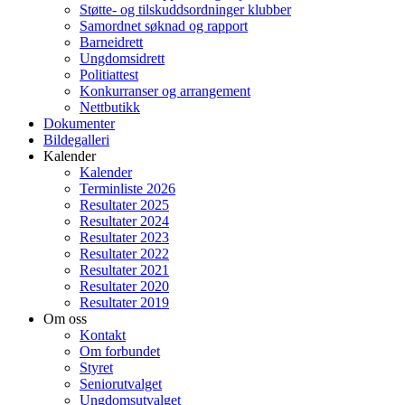
Støtte- og tilskuddsordninger klubber
Samordnet søknad og rapport
Barneidrett
Ungdomsidrett
Politiattest
Konkurranser og arrangement
Nettbutikk
Dokumenter
Bildegalleri
Kalender
Kalender
Terminliste 2026
Resultater 2025
Resultater 2024
Resultater 2023
Resultater 2022
Resultater 2021
Resultater 2020
Resultater 2019
Om oss
Kontakt
Om forbundet
Styret
Seniorutvalget
Ungdomsutvalget