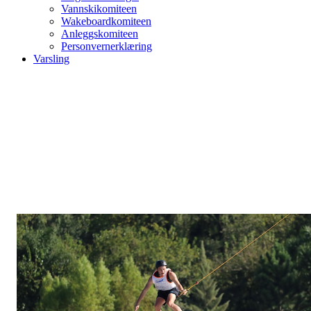
Vannskikomiteen
Wakeboardkomiteen
Anleggskomiteen
Personvernerklæring
Varsling