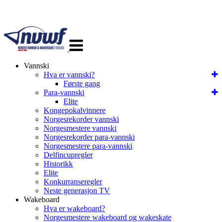
Veksle
navigasjon
Vannski
Hva er vannski?
Første gang
Para-vannski
Elite
Kongepokalvinnere
Norgesrekorder vannski
Norgesmestere vannski
Norgesrekorder para-vannski
Norgesmestere para-vannski
Delfincupregler
Historikk
Elite
Konkurranseregler
Neste generasjon TV
Wakeboard
Hva er wakeboard?
Norgesmestere wakeboard og wakeskate