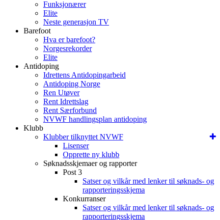
Funksjonærer
Elite
Neste generasjon TV
Barefoot
Hva er barefoot?
Norgesrekorder
Elite
Antidoping
Idrettens Antidopingarbeid
Antidoping Norge
Ren Utøver
Rent Idrettslag
Rent Særforbund
NVWF handlingsplan antidoping
Klubb
Klubber tilknyttet NVWF
Lisenser
Opprette ny klubb
Søknadsskjemaer og rapporter
Post 3
Satser og vilkår med lenker til søknads- og
rapporteringsskjema
Konkurranser
Satser og vilkår med lenker til søknads- og
rapporteringsskjema