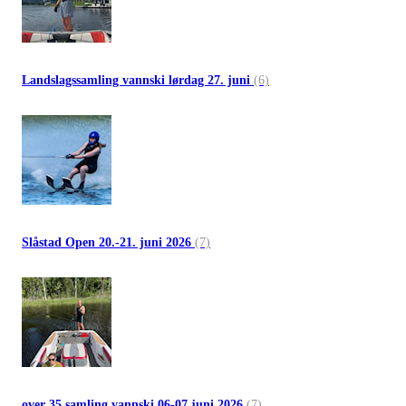
Landslagssamling vannski lørdag 27. juni
(6)
Slåstad Open 20.-21. juni 2026
(7)
over 35 samling vannski 06-07 juni 2026
(7)