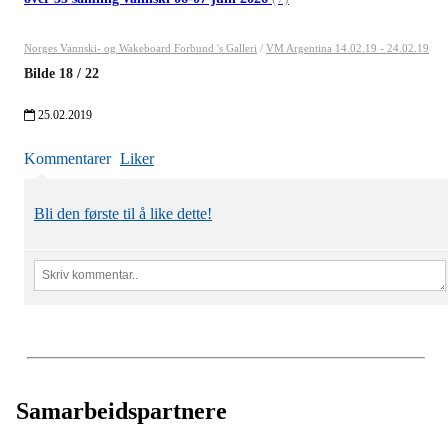
Norges Vannski- og Wakeboard Forbund 's Galleri
/
VM Argentina 14.02.19 - 24.02.19
Bilde
18
/
22
25.02.2019
Kommentarer
Liker
Bli den første til å like dette!
Samarbeidspartnere