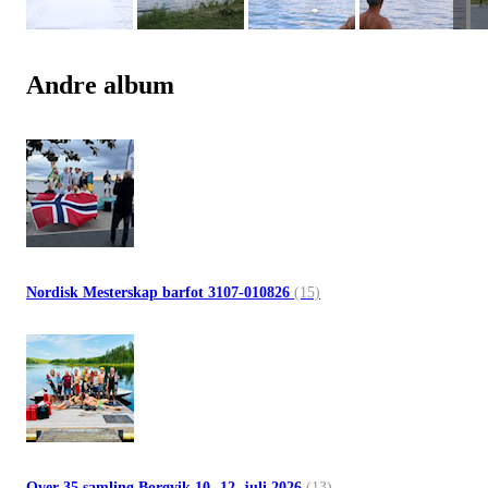
Andre album
Nordisk Mesterskap barfot 3107-010826
(15)
Over 35 samling Borgvik 10.-12. juli 2026
(13)