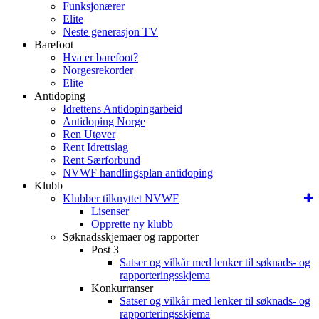
Funksjonærer
Elite
Neste generasjon TV
Barefoot
Hva er barefoot?
Norgesrekorder
Elite
Antidoping
Idrettens Antidopingarbeid
Antidoping Norge
Ren Utøver
Rent Idrettslag
Rent Særforbund
NVWF handlingsplan antidoping
Klubb
Klubber tilknyttet NVWF
Lisenser
Opprette ny klubb
Søknadsskjemaer og rapporter
Post 3
Satser og vilkår med lenker til søknads- og
rapporteringsskjema
Konkurranser
Satser og vilkår med lenker til søknads- og
rapporteringsskjema