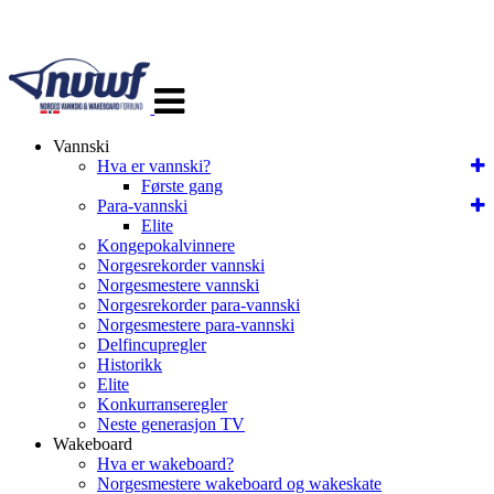
Veksle
navigasjon
Vannski
Hva er vannski?
Første gang
Para-vannski
Elite
Kongepokalvinnere
Norgesrekorder vannski
Norgesmestere vannski
Norgesrekorder para-vannski
Norgesmestere para-vannski
Delfincupregler
Historikk
Elite
Konkurranseregler
Neste generasjon TV
Wakeboard
Hva er wakeboard?
Norgesmestere wakeboard og wakeskate