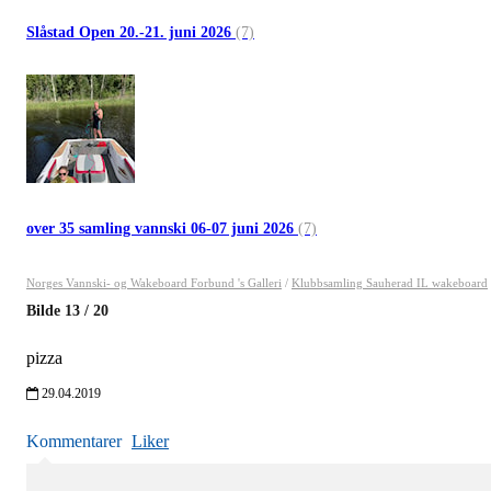
Slåstad Open 20.-21. juni 2026
(7)
over 35 samling vannski 06-07 juni 2026
(7)
Norges Vannski- og Wakeboard Forbund 's Galleri
/
Klubbsamling Sauherad IL wakeboard
Bilde
13
/
20
pizza
29.04.2019
Kommentarer
Liker