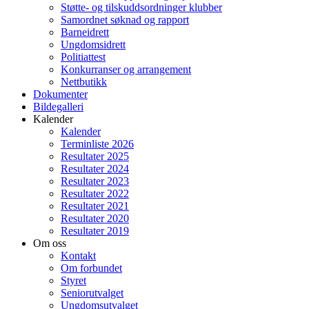
Støtte- og tilskuddsordninger klubber
Samordnet søknad og rapport
Barneidrett
Ungdomsidrett
Politiattest
Konkurranser og arrangement
Nettbutikk
Dokumenter
Bildegalleri
Kalender
Kalender
Terminliste 2026
Resultater 2025
Resultater 2024
Resultater 2023
Resultater 2022
Resultater 2021
Resultater 2020
Resultater 2019
Om oss
Kontakt
Om forbundet
Styret
Seniorutvalget
Ungdomsutvalget