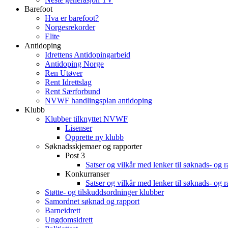
Barefoot
Hva er barefoot?
Norgesrekorder
Elite
Antidoping
Idrettens Antidopingarbeid
Antidoping Norge
Ren Utøver
Rent Idrettslag
Rent Særforbund
NVWF handlingsplan antidoping
Klubb
Klubber tilknyttet NVWF
Lisenser
Opprette ny klubb
Søknadsskjemaer og rapporter
Post 3
Satser og vilkår med lenker til søknads- og 
Konkurranser
Satser og vilkår med lenker til søknads- og 
Støtte- og tilskuddsordninger klubber
Samordnet søknad og rapport
Barneidrett
Ungdomsidrett