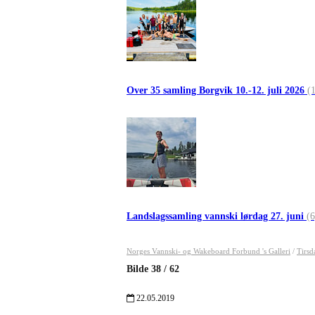
Over 35 samling Borgvik 10.-12. juli 2026
(
Landslagssamling vannski lørdag 27. juni
(6
Norges Vannski- og Wakeboard Forbund 's Galleri
/
Tirsd
Bilde
38
/
62
22.05.2019