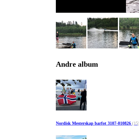
Andre album
Nordisk Mesterskap barfot 3107-010826
(15