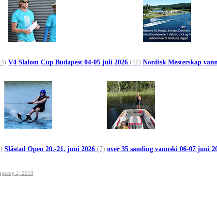
13)
V4 Slalom Cup Budapest 04-05 juli 2026
(11)
Nordisk Mesterskap vann
)
Slåstad Open 20.-21. juni 2026
(7)
over 35 samling vannski 06-07 juni 
agscup 2, 2019