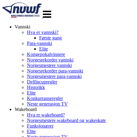
Veksle
navigasjon
Vannski
Hva er vannski?
Første gang
Para-vannski
Elite
Kongepokalvinnere
Norgesrekorder vannski
Norgesmestere vannski
Norgesrekorder para-vannski
Norgesmestere para-vannski
Delfincupregler
Historikk
Elite
Konkurranseregler
Neste generasjon TV
Wakeboard
Hva er wakeboard?
Norgesmestere wakeboard og wakeskate
Funksjonærer
Elite
Neste generasjon TV