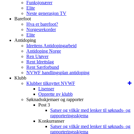
Funksjonærer
Elite
Neste generasjon TV
Barefoot
Hva er barefoot?
Norgesrekorder
Elite
Antidoping
Idrettens Antidopingarbeid
Antidoping Norge
Ren Utøver
Rent Idrettslag
Rent Særforbund
NVWF handlingsplan antidoping
Klubb
Klubber tilknyttet NVWF
Lisenser
Opprette ny klubb
Søknadsskjemaer og rapporter
Post 3
Satser og vilkår med lenker til søknads- og
rapporteringsskjema
Konkurranser
Satser og vilkår med lenker til søknads- og
rapporteringsskjema