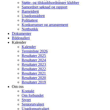
Støtte- og tilskuddsordninger klubber
Samordnet søknad og rapport
Barneidrett
Ungdomsidrett
Politiattest
Konkurranser og arrangement
Nettbutikk
Dokumenter
Bildegalleri
Kalender
Kalender
Terminliste 2026
Resultater 2025
Resultater 2024
Resultater 2023
Resultater 2022
Resultater 2021
Resultater 2020
Resultater 2019
Om oss
Kontakt
Om forbundet
Styret
Seniorutvalget
Ungdomsutvalget