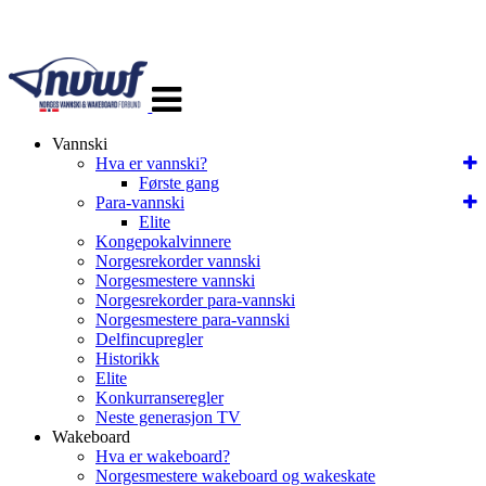
Veksle
navigasjon
Vannski
Hva er vannski?
Første gang
Para-vannski
Elite
Kongepokalvinnere
Norgesrekorder vannski
Norgesmestere vannski
Norgesrekorder para-vannski
Norgesmestere para-vannski
Delfincupregler
Historikk
Elite
Konkurranseregler
Neste generasjon TV
Wakeboard
Hva er wakeboard?
Norgesmestere wakeboard og wakeskate