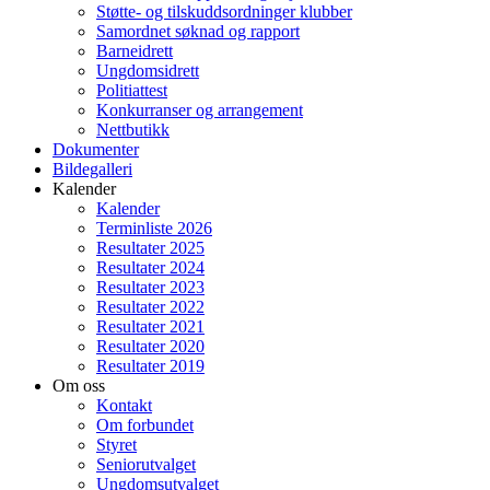
Støtte- og tilskuddsordninger klubber
Samordnet søknad og rapport
Barneidrett
Ungdomsidrett
Politiattest
Konkurranser og arrangement
Nettbutikk
Dokumenter
Bildegalleri
Kalender
Kalender
Terminliste 2026
Resultater 2025
Resultater 2024
Resultater 2023
Resultater 2022
Resultater 2021
Resultater 2020
Resultater 2019
Om oss
Kontakt
Om forbundet
Styret
Seniorutvalget
Ungdomsutvalget