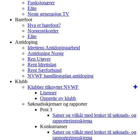
Funksjonærer
Elite
Neste generasjon TV
Barefoot
Hva er barefoot?
Norgesrekorder
Elite
Antidoping
Idrettens Antidopingarbeid
Antidoping Norge
Ren Utøver
Rent Idrettslag
Rent Særforbund
NVWF handlingsplan antidoping
Klubb
Klubber tilknyttet NVWF
Lisenser
Opprette ny klubb
Søknadsskjemaer og rapporter
Post 3
Satser og vilkår med lenker til søknads- og
rapporteringsskjema
Konkurranser
Satser og vilkår med lenker til søknads- og
rapporteringsskjema