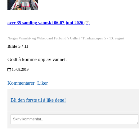
over 35 samling vannski 06-07 juni 2026
(7)
Norges Vannski- og Wakeboard Forbund 's Galleri
/
Tirsdagscupen 5 - 13. august
Bilde
5
/
11
Godt å komme opp av vannet.
15.08.2019
Kommentarer
Liker
Bli den første til å like dette!