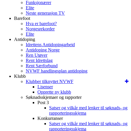
Funksjonærer
Elite
Neste generasjon TV
Barefoot
Hva er barefoot?
Norgesrekorder
Elite
Antidoping
Idrettens Antidopingarbeid
Antidoping Norge
Ren Utøver
Rent Idrettslag
Rent Særforbund
NVWF handlingsplan antidoping
Klubb
Klubber tilknyttet NVWF
Lisenser
Opprette ny klubb
Søknadsskjemaer og rapporter
Post 3
Satser og vilkår med lenker til søknads- og
rapporteringsskjema
Konkurranser
Satser og vilkår med lenker til søknads- og
rapporteringsskjema