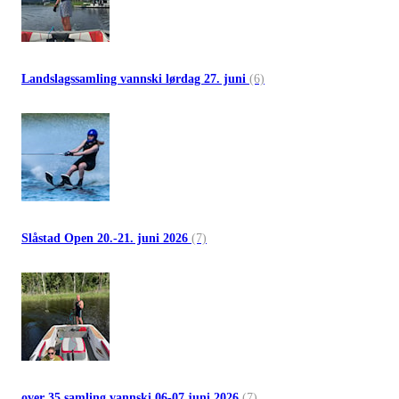
Landslagssamling vannski lørdag 27. juni
(6)
Slåstad Open 20.-21. juni 2026
(7)
over 35 samling vannski 06-07 juni 2026
(7)