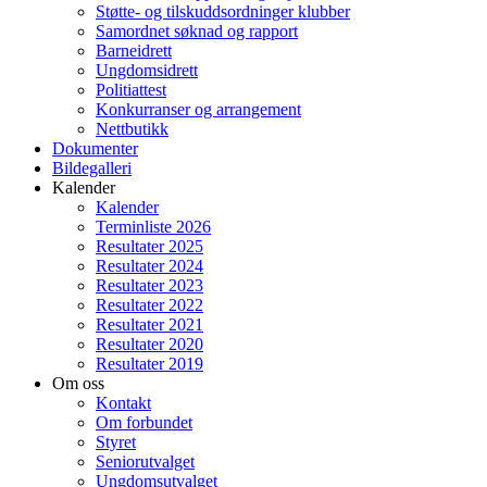
Støtte- og tilskuddsordninger klubber
Samordnet søknad og rapport
Barneidrett
Ungdomsidrett
Politiattest
Konkurranser og arrangement
Nettbutikk
Dokumenter
Bildegalleri
Kalender
Kalender
Terminliste 2026
Resultater 2025
Resultater 2024
Resultater 2023
Resultater 2022
Resultater 2021
Resultater 2020
Resultater 2019
Om oss
Kontakt
Om forbundet
Styret
Seniorutvalget
Ungdomsutvalget