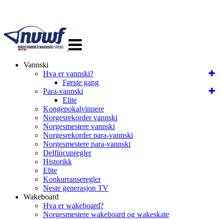
Veksle
navigasjon
Vannski
Hva er vannski?
Første gang
Para-vannski
Elite
Kongepokalvinnere
Norgesrekorder vannski
Norgesmestere vannski
Norgesrekorder para-vannski
Norgesmestere para-vannski
Delfincupregler
Historikk
Elite
Konkurranseregler
Neste generasjon TV
Wakeboard
Hva er wakeboard?
Norgesmestere wakeboard og wakeskate