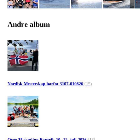
Andre album
Nordisk Mesterskap barfot 3107-010826
(15)
Over 35 samling Borgvik 10.-12. juli 2026
(13)