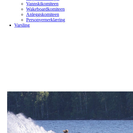
Vannskikomiteen
Wakeboardkomiteen
Anleggskomiteen
Personvernerklæring
Varsling