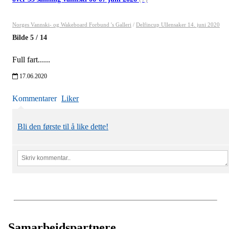
Norges Vannski- og Wakeboard Forbund 's Galleri
/
Delfincup Ullensaker 14. juni 2020
Bilde
5
/
14
Full fart......
17.06.2020
Kommentarer
Liker
Bli den første til å like dette!
Samarbeidspartnere