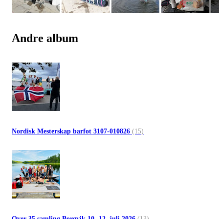
Andre album
Nordisk Mesterskap barfot 3107-010826
(15)
Over 35 samling Borgvik 10.-12. juli 2026
(13)