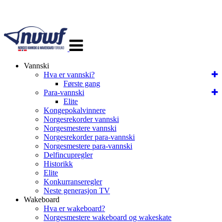
Veksle
navigasjon
Vannski
Hva er vannski?
Første gang
Para-vannski
Elite
Kongepokalvinnere
Norgesrekorder vannski
Norgesmestere vannski
Norgesrekorder para-vannski
Norgesmestere para-vannski
Delfincupregler
Historikk
Elite
Konkurranseregler
Neste generasjon TV
Wakeboard
Hva er wakeboard?
Norgesmestere wakeboard og wakeskate