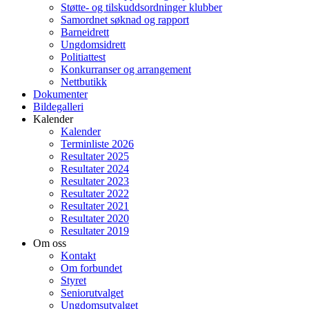
Støtte- og tilskuddsordninger klubber
Samordnet søknad og rapport
Barneidrett
Ungdomsidrett
Politiattest
Konkurranser og arrangement
Nettbutikk
Dokumenter
Bildegalleri
Kalender
Kalender
Terminliste 2026
Resultater 2025
Resultater 2024
Resultater 2023
Resultater 2022
Resultater 2021
Resultater 2020
Resultater 2019
Om oss
Kontakt
Om forbundet
Styret
Seniorutvalget
Ungdomsutvalget