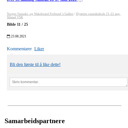
Norges Vannski- og Wakeboard Forbund 's Galleri
/
Øysteins vannskiskole 21-22 aug.
Slåstad VSK
Bilde
11
/
25
23.08.2021
Kommentarer
Liker
Bli den første til å like dette!
Samarbeidspartnere