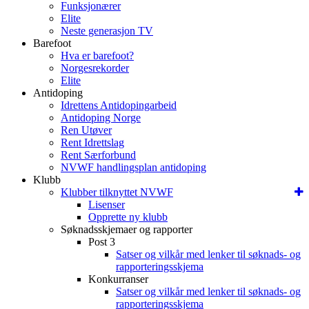
Funksjonærer
Elite
Neste generasjon TV
Barefoot
Hva er barefoot?
Norgesrekorder
Elite
Antidoping
Idrettens Antidopingarbeid
Antidoping Norge
Ren Utøver
Rent Idrettslag
Rent Særforbund
NVWF handlingsplan antidoping
Klubb
Klubber tilknyttet NVWF
Lisenser
Opprette ny klubb
Søknadsskjemaer og rapporter
Post 3
Satser og vilkår med lenker til søknads- og
rapporteringsskjema
Konkurranser
Satser og vilkår med lenker til søknads- og
rapporteringsskjema