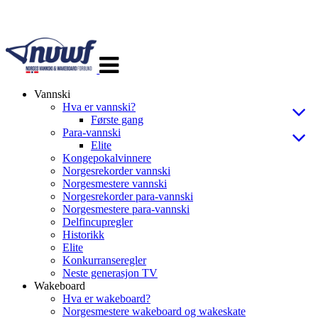
Veksle
navigasjon
Vannski
Hva er vannski?
Første gang
Para-vannski
Elite
Kongepokalvinnere
Norgesrekorder vannski
Norgesmestere vannski
Norgesrekorder para-vannski
Norgesmestere para-vannski
Delfincupregler
Historikk
Elite
Konkurranseregler
Neste generasjon TV
Wakeboard
Hva er wakeboard?
Norgesmestere wakeboard og wakeskate