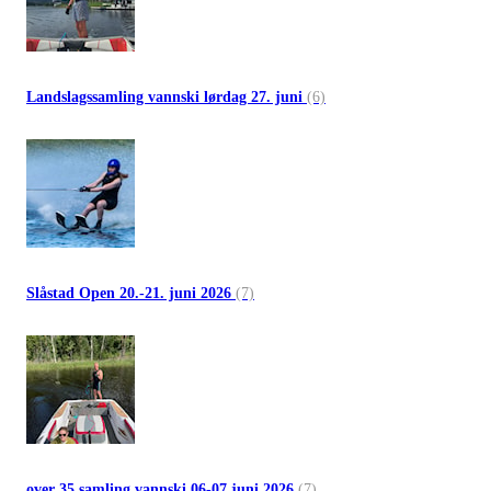
Landslagssamling vannski lørdag 27. juni
(6)
Slåstad Open 20.-21. juni 2026
(7)
over 35 samling vannski 06-07 juni 2026
(7)