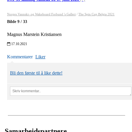
Norges Vannski- og Wakeboard Forbund 's Galleri
/
The Spin Cup Belgia 2021
Bilde
9
/
33
Magnus Marstein Kristiansen
17.10.2021
Kommentarer
Liker
Bli den første til å like dette!
Samarbeidspartnere