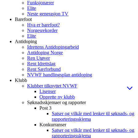
Funksjonærer
Elite
Neste generasjon TV
Barefoot
Hva er barefoot?
Norgesrekorder
Elite
Antidoping
Idrettens Antidopingarbeid
Antidoping Norge
Ren Utøver
Rent Idrettslag
Rent Særforbund
NVWF handlingsplan antidoping
Klubb
Klubber tilknyttet NVWF
Lisenser
Opprette ny klubb
Søknadsskjemaer og rapporter
Post 3
Satser og vilkår med lenker til søknads- og
rapporteringsskjema
Konkurranser
Satser og vilkår med lenker til søknads- og
rapporteringsskjema