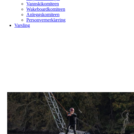
Vannskikomiteen
Wakeboardkomiteen
Anleggskomiteen
Personvernerklæring
Varsling