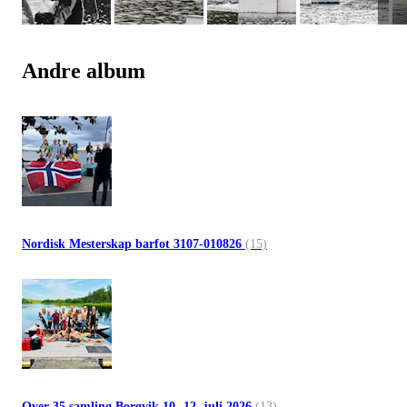
Andre album
Nordisk Mesterskap barfot 3107-010826
(15)
Over 35 samling Borgvik 10.-12. juli 2026
(13)