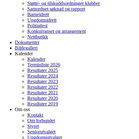
Støtte- og tilskuddsordninger klubber
Samordnet søknad og rapport
Barneidrett
Ungdomsidrett
Politiattest
Konkurranser og arrangement
Nettbutikk
Dokumenter
Bildegalleri
Kalender
Kalender
Terminliste 2026
Resultater 2025
Resultater 2024
Resultater 2023
Resultater 2022
Resultater 2021
Resultater 2020
Resultater 2019
Om oss
Kontakt
Om forbundet
Styret
Seniorutvalget
Ungdomsutvalget