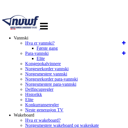
Veksle
navigasjon
Vannski
Hva er vannski?
Første gang
Para-vannski
Elite
Kongepokalvinnere
Norgesrekorder vannski
Norgesmestere vannski
Norgesrekorder para-vannski
Norgesmestere para-vannski
Delfincupregler
Historikk
Elite
Konkurranseregler
Neste generasjon TV
Wakeboard
Hva er wakeboard?
Norgesmestere wakeboard og wakeskate