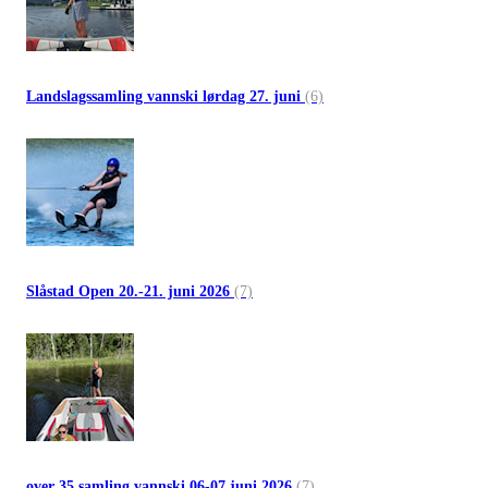
Landslagssamling vannski lørdag 27. juni
(6)
Slåstad Open 20.-21. juni 2026
(7)
over 35 samling vannski 06-07 juni 2026
(7)