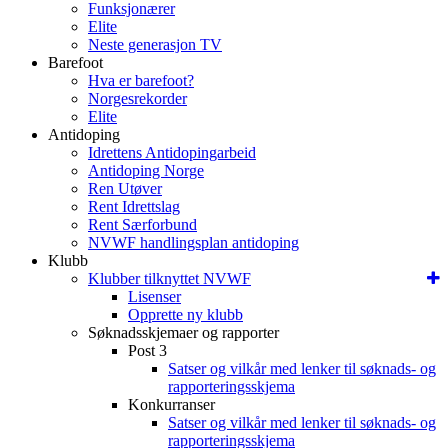
Funksjonærer
Elite
Neste generasjon TV
Barefoot
Hva er barefoot?
Norgesrekorder
Elite
Antidoping
Idrettens Antidopingarbeid
Antidoping Norge
Ren Utøver
Rent Idrettslag
Rent Særforbund
NVWF handlingsplan antidoping
Klubb
Klubber tilknyttet NVWF
Lisenser
Opprette ny klubb
Søknadsskjemaer og rapporter
Post 3
Satser og vilkår med lenker til søknads- og
rapporteringsskjema
Konkurranser
Satser og vilkår med lenker til søknads- og
rapporteringsskjema