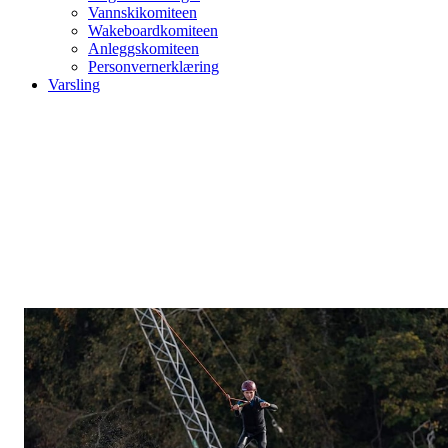
Vannskikomiteen
Wakeboardkomiteen
Anleggskomiteen
Personvernerklæring
Varsling