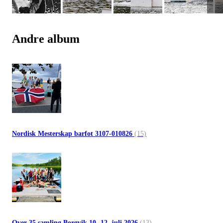
Andre album
Nordisk Mesterskap barfot 3107-010826
(15)
Over 35 samling Borgvik 10.-12. juli 2026
(13)