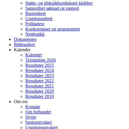
Støtte- og tilskuddsordninger klubber
Samordnet søknad og rapport
Barneidrett
Ungdomsidrett
Politiattest
Konkurranser og arrangement
Nettbutikk
Dokumenter
Bildegalleri
Kalender
Kalender
Terminliste 2026
Resultater 2025
Resultater 2024
Resultater 2023
Resultater 2022
Resultater 2021
Resultater 2020
Resultater 2019
Om oss
Kontakt
Om forbundet
Styret
Seniorutvalget
Ungdomsutvalget