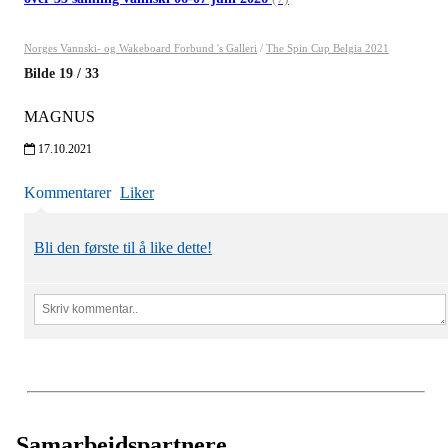
Norges Vannski- og Wakeboard Forbund 's Galleri
/
The Spin Cup Belgia 2021
Bilde
19
/
33
MAGNUS
17.10.2021
Kommentarer
Liker
Bli den første til å like dette!
Samarbeidspartnere