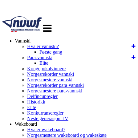
Veksle
navigasjon
Vannski
Hva er vannski?
Første gang
Para-vannski
Elite
Kongepokalvinnere
Norgesrekorder vannski
Norgesmestere vannski
Norgesrekorder para-vannski
Norgesmestere para-vannski
Delfincupregler
Historikk
Elite
Konkurranseregler
Neste generasjon TV
Wakeboard
Hva er wakeboard?
Norgesmestere wakeboard og wakeskate