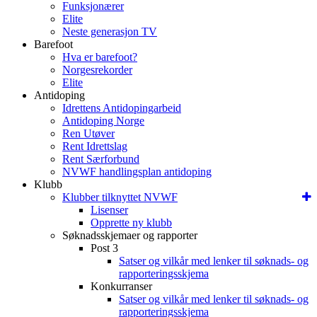
Funksjonærer
Elite
Neste generasjon TV
Barefoot
Hva er barefoot?
Norgesrekorder
Elite
Antidoping
Idrettens Antidopingarbeid
Antidoping Norge
Ren Utøver
Rent Idrettslag
Rent Særforbund
NVWF handlingsplan antidoping
Klubb
Klubber tilknyttet NVWF
Lisenser
Opprette ny klubb
Søknadsskjemaer og rapporter
Post 3
Satser og vilkår med lenker til søknads- og
rapporteringsskjema
Konkurranser
Satser og vilkår med lenker til søknads- og
rapporteringsskjema