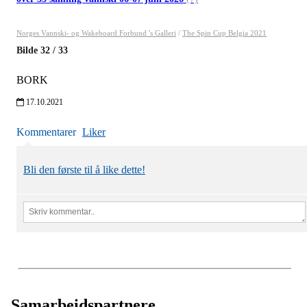
Norges Vannski- og Wakeboard Forbund 's Galleri
/
The Spin Cup Belgia 2021
Bilde
32
/
33
BORK
17.10.2021
Kommentarer
Liker
Bli den første til å like dette!
Samarbeidspartnere