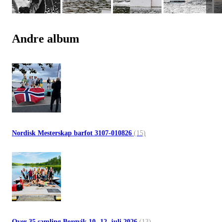
Andre album
Nordisk Mesterskap barfot 3107-010826
(15)
Over 35 samling Borgvik 10.-12. juli 2026
(13)