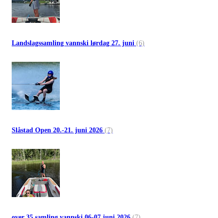
Landslagssamling vannski lørdag 27. juni
(6)
Slåstad Open 20.-21. juni 2026
(7)
over 35 samling vannski 06-07 juni 2026
(7)