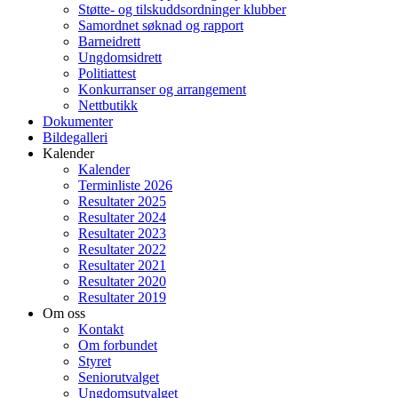
Støtte- og tilskuddsordninger klubber
Samordnet søknad og rapport
Barneidrett
Ungdomsidrett
Politiattest
Konkurranser og arrangement
Nettbutikk
Dokumenter
Bildegalleri
Kalender
Kalender
Terminliste 2026
Resultater 2025
Resultater 2024
Resultater 2023
Resultater 2022
Resultater 2021
Resultater 2020
Resultater 2019
Om oss
Kontakt
Om forbundet
Styret
Seniorutvalget
Ungdomsutvalget