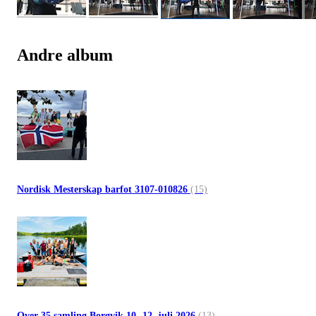
Andre album
Nordisk Mesterskap barfot 3107-010826
(15)
Over 35 samling Borgvik 10.-12. juli 2026
(13)