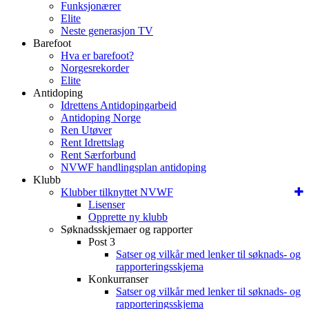
Funksjonærer
Elite
Neste generasjon TV
Barefoot
Hva er barefoot?
Norgesrekorder
Elite
Antidoping
Idrettens Antidopingarbeid
Antidoping Norge
Ren Utøver
Rent Idrettslag
Rent Særforbund
NVWF handlingsplan antidoping
Klubb
Klubber tilknyttet NVWF
Lisenser
Opprette ny klubb
Søknadsskjemaer og rapporter
Post 3
Satser og vilkår med lenker til søknads- og
rapporteringsskjema
Konkurranser
Satser og vilkår med lenker til søknads- og
rapporteringsskjema