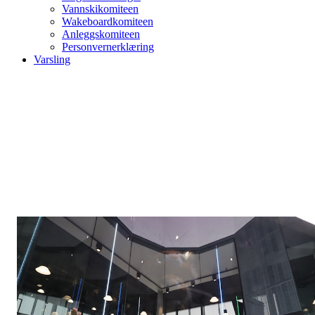
Vannskikomiteen
Wakeboardkomiteen
Anleggskomiteen
Personvernerklæring
Varsling