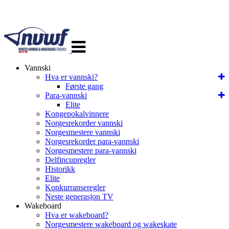
Veksle
navigasjon
Vannski
Hva er vannski?
Første gang
Para-vannski
Elite
Kongepokalvinnere
Norgesrekorder vannski
Norgesmestere vannski
Norgesrekorder para-vannski
Norgesmestere para-vannski
Delfincupregler
Historikk
Elite
Konkurranseregler
Neste generasjon TV
Wakeboard
Hva er wakeboard?
Norgesmestere wakeboard og wakeskate