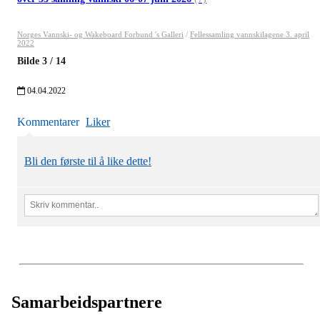
Norges Vannski- og Wakeboard Forbund 's Galleri
/
Fellessamling vannskilagene 3. april
2022
Bilde
3
/
14
04.04.2022
Kommentarer
Liker
Bli den første til å like dette!
Samarbeidspartnere