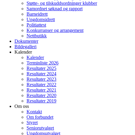
Støtte- og tilskuddsordninger klubber
Samordnet søknad og rapport
Barneidrett
Ungdomsidrett
Politiattest
Konkurranser og arrangement
Nettbutikk
Dokumenter
Bildegalleri
Kalender
Kalender
Terminliste 2026
Resultater 2025
Resultater 2024
Resultater 2023
Resultater 2022
Resultater 2021
Resultater 2020
Resultater 2019
Om oss
Kontakt
Om forbundet
Styret
Seniorutvalget
Ungdomsutvalget