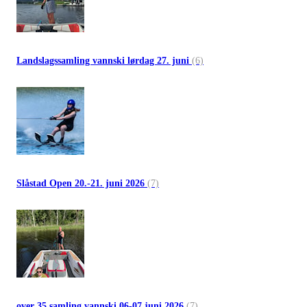
Landslagssamling vannski lørdag 27. juni
(6)
Slåstad Open 20.-21. juni 2026
(7)
over 35 samling vannski 06-07 juni 2026
(7)