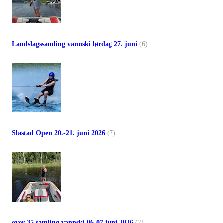
Landslagssamling vannski lørdag 27. juni
(6)
Slåstad Open 20.-21. juni 2026
(7)
over 35 samling vannski 06-07 juni 2026
(7)