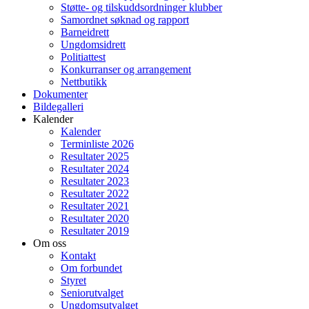
Støtte- og tilskuddsordninger klubber
Samordnet søknad og rapport
Barneidrett
Ungdomsidrett
Politiattest
Konkurranser og arrangement
Nettbutikk
Dokumenter
Bildegalleri
Kalender
Kalender
Terminliste 2026
Resultater 2025
Resultater 2024
Resultater 2023
Resultater 2022
Resultater 2021
Resultater 2020
Resultater 2019
Om oss
Kontakt
Om forbundet
Styret
Seniorutvalget
Ungdomsutvalget