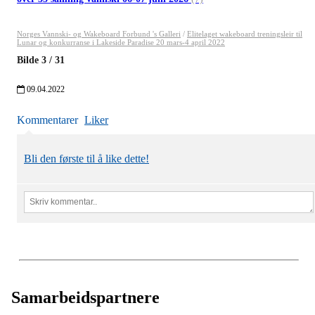
Norges Vannski- og Wakeboard Forbund 's Galleri
/
Elitelaget wakeboard treningsleir til
Lunar og konkurranse i Lakeside Paradise 20 mars-4 april 2022
Bilde
3
/
31
09.04.2022
Kommentarer
Liker
Bli den første til å like dette!
Samarbeidspartnere