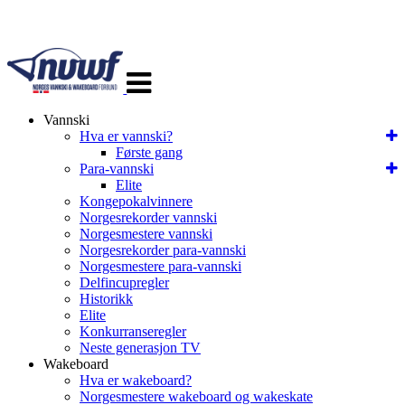
Veksle
navigasjon
Vannski
Hva er vannski?
Første gang
Para-vannski
Elite
Kongepokalvinnere
Norgesrekorder vannski
Norgesmestere vannski
Norgesrekorder para-vannski
Norgesmestere para-vannski
Delfincupregler
Historikk
Elite
Konkurranseregler
Neste generasjon TV
Wakeboard
Hva er wakeboard?
Norgesmestere wakeboard og wakeskate