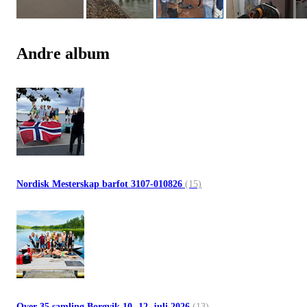
Andre album
Nordisk Mesterskap barfot 3107-010826
(15)
Over 35 samling Borgvik 10.-12. juli 2026
(13)