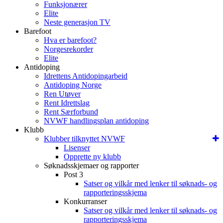
Funksjonærer
Elite
Neste generasjon TV
Barefoot
Hva er barefoot?
Norgesrekorder
Elite
Antidoping
Idrettens Antidopingarbeid
Antidoping Norge
Ren Utøver
Rent Idrettslag
Rent Særforbund
NVWF handlingsplan antidoping
Klubb
Klubber tilknyttet NVWF
Lisenser
Opprette ny klubb
Søknadsskjemaer og rapporter
Post 3
Satser og vilkår med lenker til søknads- og
rapporteringsskjema
Konkurranser
Satser og vilkår med lenker til søknads- og
rapporteringsskjema