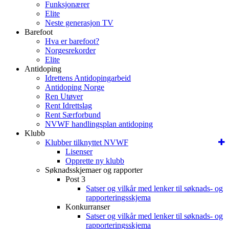
Funksjonærer
Elite
Neste generasjon TV
Barefoot
Hva er barefoot?
Norgesrekorder
Elite
Antidoping
Idrettens Antidopingarbeid
Antidoping Norge
Ren Utøver
Rent Idrettslag
Rent Særforbund
NVWF handlingsplan antidoping
Klubb
Klubber tilknyttet NVWF
Lisenser
Opprette ny klubb
Søknadsskjemaer og rapporter
Post 3
Satser og vilkår med lenker til søknads- og
rapporteringsskjema
Konkurranser
Satser og vilkår med lenker til søknads- og
rapporteringsskjema