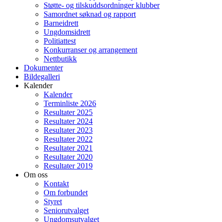
Støtte- og tilskuddsordninger klubber
Samordnet søknad og rapport
Barneidrett
Ungdomsidrett
Politiattest
Konkurranser og arrangement
Nettbutikk
Dokumenter
Bildegalleri
Kalender
Kalender
Terminliste 2026
Resultater 2025
Resultater 2024
Resultater 2023
Resultater 2022
Resultater 2021
Resultater 2020
Resultater 2019
Om oss
Kontakt
Om forbundet
Styret
Seniorutvalget
Ungdomsutvalget