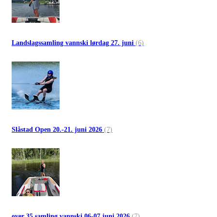
Landslagssamling vannski lørdag 27. juni
(6)
Slåstad Open 20.-21. juni 2026
(7)
over 35 samling vannski 06-07 juni 2026
(7)