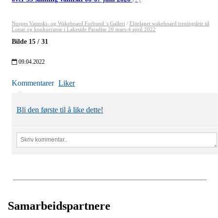
Norges Vannski- og Wakeboard Forbund 's Galleri
/
Elitelaget wakeboard treningsleir til
Lunar og konkurranse i Lakeside Paradise 20 mars-4 april 2022
Bilde
15
/
31
09.04.2022
Kommentarer
Liker
Bli den første til å like dette!
Samarbeidspartnere