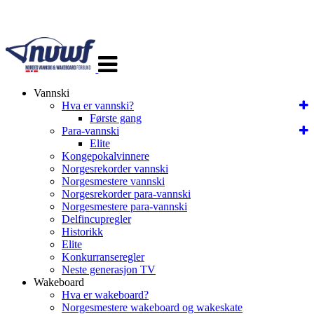
Veksle
navigasjon
Vannski
Hva er vannski?
Første gang
Para-vannski
Elite
Kongepokalvinnere
Norgesrekorder vannski
Norgesmestere vannski
Norgesrekorder para-vannski
Norgesmestere para-vannski
Delfincupregler
Historikk
Elite
Konkurranseregler
Neste generasjon TV
Wakeboard
Hva er wakeboard?
Norgesmestere wakeboard og wakeskate