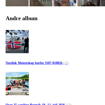
Andre album
Nordisk Mesterskap barfot 3107-010826
(15)
Over 35 samling Borgvik 10.-12. juli 2026
(13)