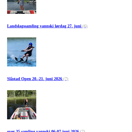
Landslagssamling vannski lørdag 27. juni
(6)
Slåstad Open 20.-21. juni 2026
(7)
over 35 samling vannski 06-07 juni 2026
(7)