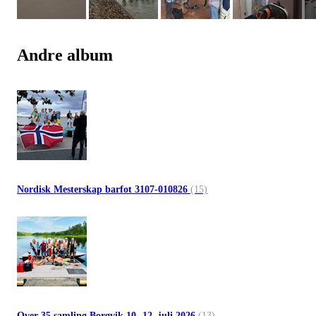
Andre album
Nordisk Mesterskap barfot 3107-010826
(15)
Over 35 samling Borgvik 10.-12. juli 2026
(13)