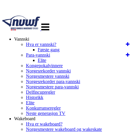
Veksle
navigasjon
Vannski
Hva er vannski?
Første gang
Para-vannski
Elite
Kongepokalvinnere
Norgesrekorder vannski
Norgesmestere vannski
Norgesrekorder para-vannski
Norgesmestere para-vannski
Delfincupregler
Historikk
Elite
Konkurranseregler
Neste generasjon TV
Wakeboard
Hva er wakeboard?
Norgesmestere wakeboard og wakeskate