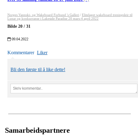
Norges Vannski- og Wakeboard Forbund 's Galleri
/
Elitelaget wakeboard treningsleir til
Lunar og konkurranse i Lakeside Paradise 20 mars-4 april 2022
Bilde
20
/
31
09.04.2022
Kommentarer
Liker
Bli den første til å like dette!
Samarbeidspartnere