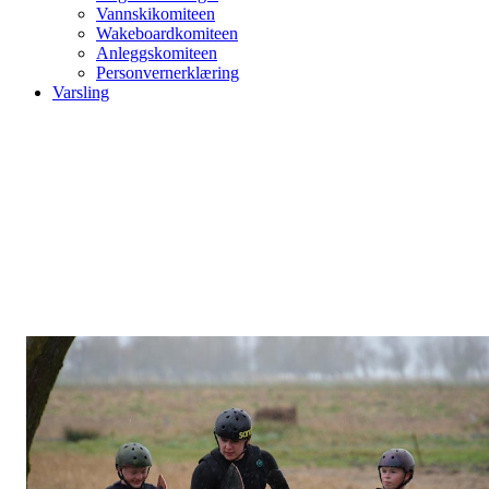
Vannskikomiteen
Wakeboardkomiteen
Anleggskomiteen
Personvernerklæring
Varsling