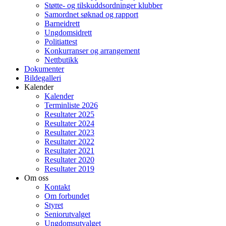
Støtte- og tilskuddsordninger klubber
Samordnet søknad og rapport
Barneidrett
Ungdomsidrett
Politiattest
Konkurranser og arrangement
Nettbutikk
Dokumenter
Bildegalleri
Kalender
Kalender
Terminliste 2026
Resultater 2025
Resultater 2024
Resultater 2023
Resultater 2022
Resultater 2021
Resultater 2020
Resultater 2019
Om oss
Kontakt
Om forbundet
Styret
Seniorutvalget
Ungdomsutvalget