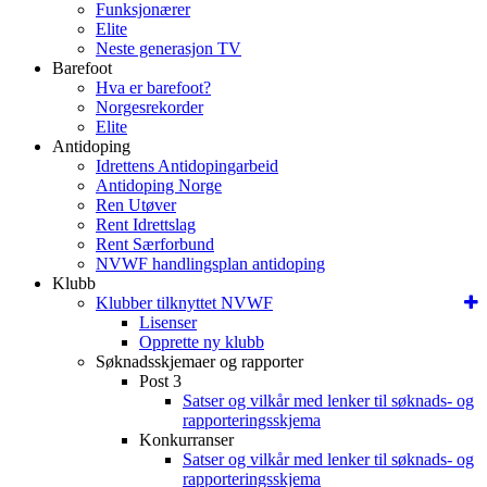
Funksjonærer
Elite
Neste generasjon TV
Barefoot
Hva er barefoot?
Norgesrekorder
Elite
Antidoping
Idrettens Antidopingarbeid
Antidoping Norge
Ren Utøver
Rent Idrettslag
Rent Særforbund
NVWF handlingsplan antidoping
Klubb
Klubber tilknyttet NVWF
Lisenser
Opprette ny klubb
Søknadsskjemaer og rapporter
Post 3
Satser og vilkår med lenker til søknads- og
rapporteringsskjema
Konkurranser
Satser og vilkår med lenker til søknads- og
rapporteringsskjema