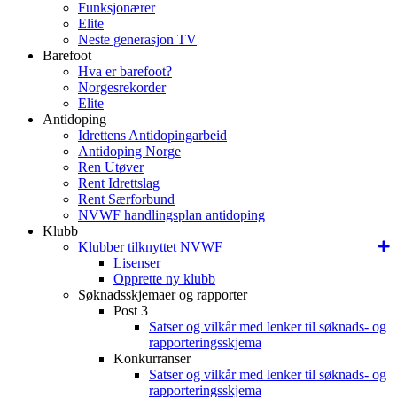
Funksjonærer
Elite
Neste generasjon TV
Barefoot
Hva er barefoot?
Norgesrekorder
Elite
Antidoping
Idrettens Antidopingarbeid
Antidoping Norge
Ren Utøver
Rent Idrettslag
Rent Særforbund
NVWF handlingsplan antidoping
Klubb
Klubber tilknyttet NVWF
Lisenser
Opprette ny klubb
Søknadsskjemaer og rapporter
Post 3
Satser og vilkår med lenker til søknads- og
rapporteringsskjema
Konkurranser
Satser og vilkår med lenker til søknads- og
rapporteringsskjema