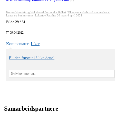
Norges Vannski- og Wakeboard Forbund 's Galleri
/
Elitelaget wakeboard treningsleir til
Lunar og konkurranse i Lakeside Paradise 20 mars-4 april 2022
Bilde
29
/
31
09.04.2022
Kommentarer
Liker
Bli den første til å like dette!
Samarbeidspartnere