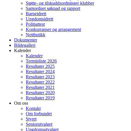
Støtte- og tilskuddsordninger klubber
Samordnet søknad og rapport
Barneidrett
Ungdomsidrett
Politiattest
Konkurranser og arrangement
Nettbutikk
Dokumenter
Bildegalleri
Kalender
Kalender
Terminliste 2026
Resultater 2025
Resultater 2024
Resultater 2023
Resultater 2022
Resultater 2021
Resultater 2020
Resultater 2019
Om oss
Kontakt
Om forbundet
Styret
Seniorutvalget
Ungdomsutvalget