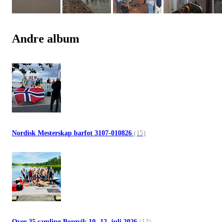
Andre album
Nordisk Mesterskap barfot 3107-010826
(15)
Over 35 samling Borgvik 10.-12. juli 2026
(13)