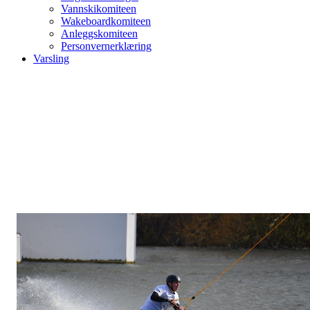
Vannskikomiteen
Wakeboardkomiteen
Anleggskomiteen
Personvernerklæring
Varsling