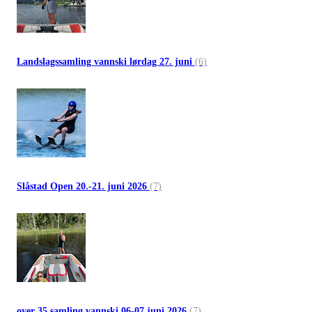
Landslagssamling vannski lørdag 27. juni
(6)
Slåstad Open 20.-21. juni 2026
(7)
over 35 samling vannski 06-07 juni 2026
(7)