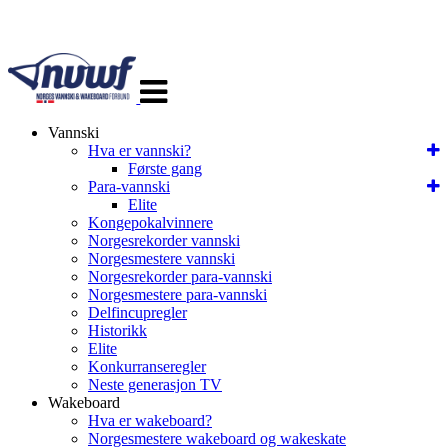
Veksle
navigasjon
Vannski
Hva er vannski?
Første gang
Para-vannski
Elite
Kongepokalvinnere
Norgesrekorder vannski
Norgesmestere vannski
Norgesrekorder para-vannski
Norgesmestere para-vannski
Delfincupregler
Historikk
Elite
Konkurranseregler
Neste generasjon TV
Wakeboard
Hva er wakeboard?
Norgesmestere wakeboard og wakeskate