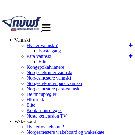
Veksle
navigasjon
Vannski
Hva er vannski?
Første gang
Para-vannski
Elite
Kongepokalvinnere
Norgesrekorder vannski
Norgesmestere vannski
Norgesrekorder para-vannski
Norgesmestere para-vannski
Delfincupregler
Historikk
Elite
Konkurranseregler
Neste generasjon TV
Wakeboard
Hva er wakeboard?
Norgesmestere wakeboard og wakeskate