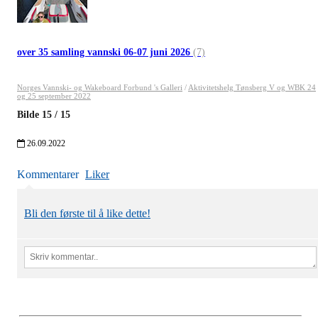
over 35 samling vannski 06-07 juni 2026
(7)
Norges Vannski- og Wakeboard Forbund 's Galleri
/
Aktivitetshelg Tønsberg V og WBK 24
og 25 september 2022
Bilde
15
/
15
26.09.2022
Kommentarer
Liker
Bli den første til å like dette!