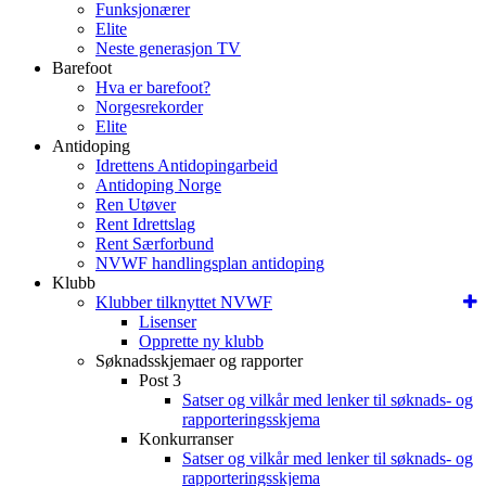
Funksjonærer
Elite
Neste generasjon TV
Barefoot
Hva er barefoot?
Norgesrekorder
Elite
Antidoping
Idrettens Antidopingarbeid
Antidoping Norge
Ren Utøver
Rent Idrettslag
Rent Særforbund
NVWF handlingsplan antidoping
Klubb
Klubber tilknyttet NVWF
Lisenser
Opprette ny klubb
Søknadsskjemaer og rapporter
Post 3
Satser og vilkår med lenker til søknads- og
rapporteringsskjema
Konkurranser
Satser og vilkår med lenker til søknads- og
rapporteringsskjema