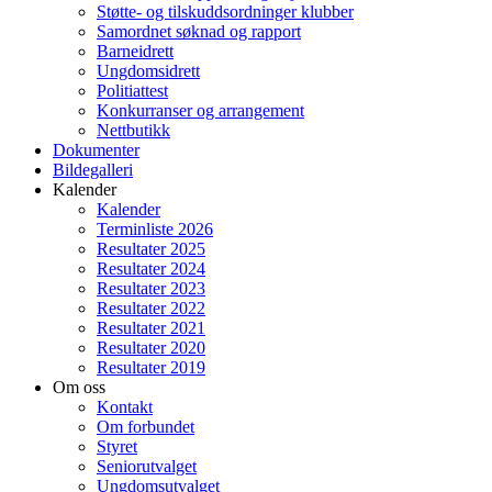
Støtte- og tilskuddsordninger klubber
Samordnet søknad og rapport
Barneidrett
Ungdomsidrett
Politiattest
Konkurranser og arrangement
Nettbutikk
Dokumenter
Bildegalleri
Kalender
Kalender
Terminliste 2026
Resultater 2025
Resultater 2024
Resultater 2023
Resultater 2022
Resultater 2021
Resultater 2020
Resultater 2019
Om oss
Kontakt
Om forbundet
Styret
Seniorutvalget
Ungdomsutvalget