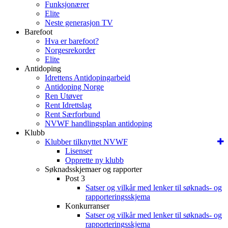
Funksjonærer
Elite
Neste generasjon TV
Barefoot
Hva er barefoot?
Norgesrekorder
Elite
Antidoping
Idrettens Antidopingarbeid
Antidoping Norge
Ren Utøver
Rent Idrettslag
Rent Særforbund
NVWF handlingsplan antidoping
Klubb
Klubber tilknyttet NVWF
Lisenser
Opprette ny klubb
Søknadsskjemaer og rapporter
Post 3
Satser og vilkår med lenker til søknads- og
rapporteringsskjema
Konkurranser
Satser og vilkår med lenker til søknads- og
rapporteringsskjema