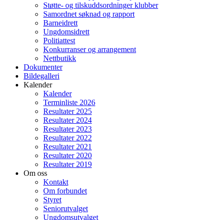
Støtte- og tilskuddsordninger klubber
Samordnet søknad og rapport
Barneidrett
Ungdomsidrett
Politiattest
Konkurranser og arrangement
Nettbutikk
Dokumenter
Bildegalleri
Kalender
Kalender
Terminliste 2026
Resultater 2025
Resultater 2024
Resultater 2023
Resultater 2022
Resultater 2021
Resultater 2020
Resultater 2019
Om oss
Kontakt
Om forbundet
Styret
Seniorutvalget
Ungdomsutvalget