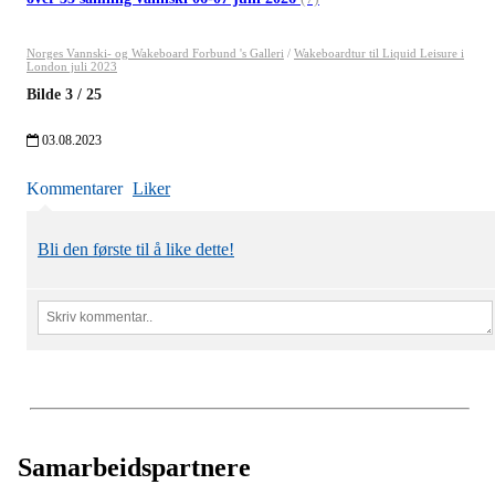
Norges Vannski- og Wakeboard Forbund 's Galleri
/
Wakeboardtur til Liquid Leisure i
London juli 2023
Bilde
3
/
25
03.08.2023
Kommentarer
Liker
Bli den første til å like dette!
Samarbeidspartnere