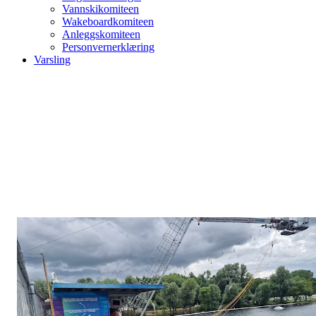
Vannskikomiteen
Wakeboardkomiteen
Anleggskomiteen
Personvernerklæring
Varsling