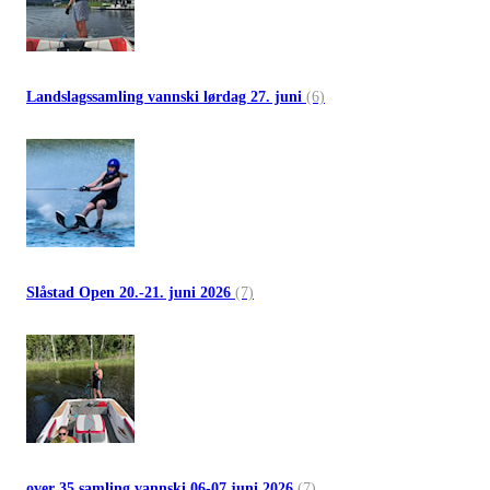
Landslagssamling vannski lørdag 27. juni
(6)
Slåstad Open 20.-21. juni 2026
(7)
over 35 samling vannski 06-07 juni 2026
(7)