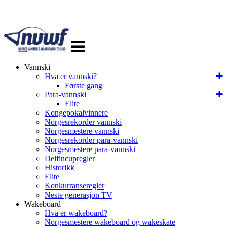
Veksle
navigasjon
Vannski
Hva er vannski?
Første gang
Para-vannski
Elite
Kongepokalvinnere
Norgesrekorder vannski
Norgesmestere vannski
Norgesrekorder para-vannski
Norgesmestere para-vannski
Delfincupregler
Historikk
Elite
Konkurranseregler
Neste generasjon TV
Wakeboard
Hva er wakeboard?
Norgesmestere wakeboard og wakeskate