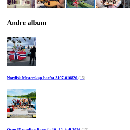
Andre album
Nordisk Mesterskap barfot 3107-010826
(15)
Over 35 samling Borgvik 10.-12. juli 2026
(13)