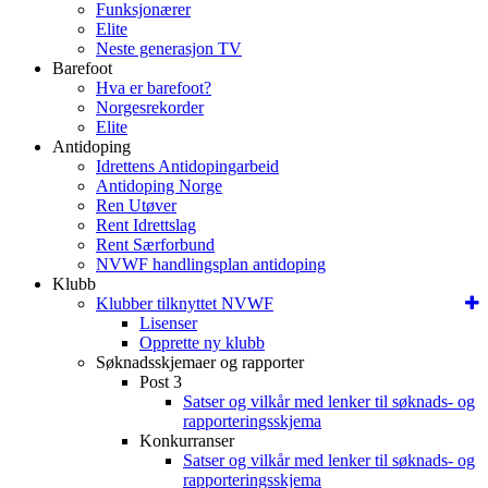
Funksjonærer
Elite
Neste generasjon TV
Barefoot
Hva er barefoot?
Norgesrekorder
Elite
Antidoping
Idrettens Antidopingarbeid
Antidoping Norge
Ren Utøver
Rent Idrettslag
Rent Særforbund
NVWF handlingsplan antidoping
Klubb
Klubber tilknyttet NVWF
Lisenser
Opprette ny klubb
Søknadsskjemaer og rapporter
Post 3
Satser og vilkår med lenker til søknads- og
rapporteringsskjema
Konkurranser
Satser og vilkår med lenker til søknads- og
rapporteringsskjema