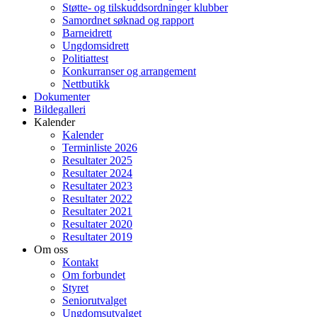
Støtte- og tilskuddsordninger klubber
Samordnet søknad og rapport
Barneidrett
Ungdomsidrett
Politiattest
Konkurranser og arrangement
Nettbutikk
Dokumenter
Bildegalleri
Kalender
Kalender
Terminliste 2026
Resultater 2025
Resultater 2024
Resultater 2023
Resultater 2022
Resultater 2021
Resultater 2020
Resultater 2019
Om oss
Kontakt
Om forbundet
Styret
Seniorutvalget
Ungdomsutvalget