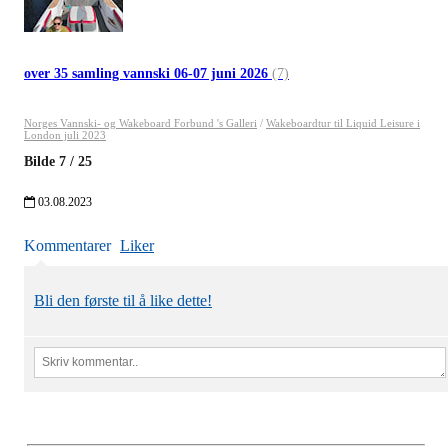
over 35 samling vannski 06-07 juni 2026
(7)
Norges Vannski- og Wakeboard Forbund 's Galleri
/
Wakeboardtur til Liquid Leisure i
London juli 2023
Bilde
7
/
25
03.08.2023
Kommentarer
Liker
Bli den første til å like dette!