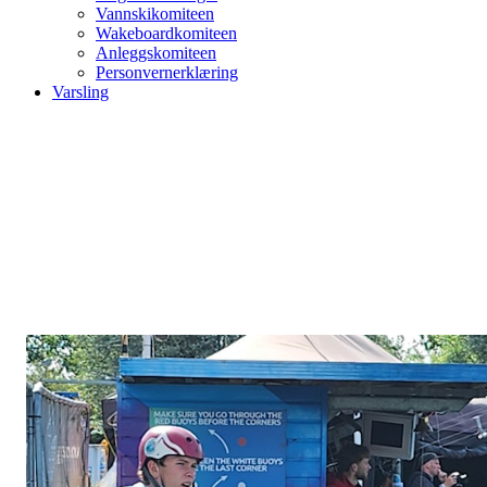
Vannskikomiteen
Wakeboardkomiteen
Anleggskomiteen
Personvernerklæring
Varsling