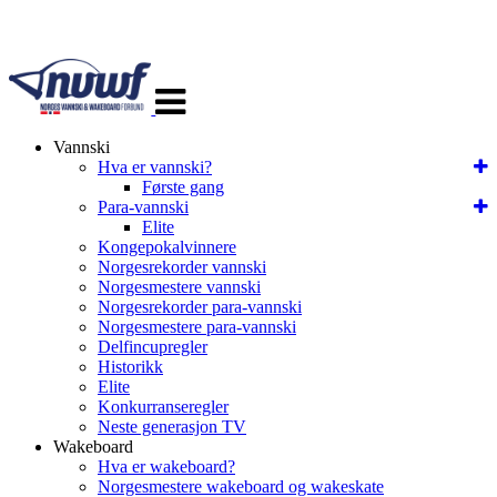
Veksle
navigasjon
Vannski
Hva er vannski?
Første gang
Para-vannski
Elite
Kongepokalvinnere
Norgesrekorder vannski
Norgesmestere vannski
Norgesrekorder para-vannski
Norgesmestere para-vannski
Delfincupregler
Historikk
Elite
Konkurranseregler
Neste generasjon TV
Wakeboard
Hva er wakeboard?
Norgesmestere wakeboard og wakeskate