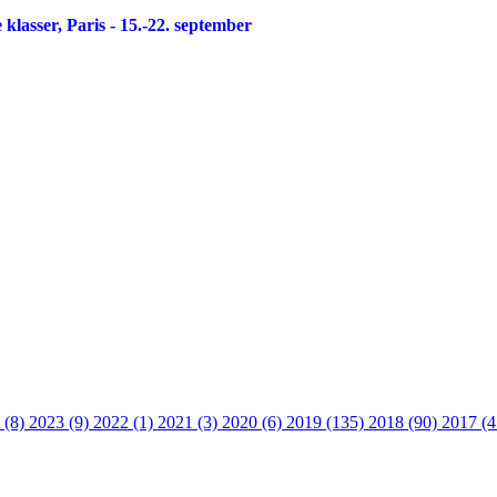
lasser, Paris - 15.-22. september
 (8)
2023 (9)
2022 (1)
2021 (3)
2020 (6)
2019 (135)
2018 (90)
2017 (