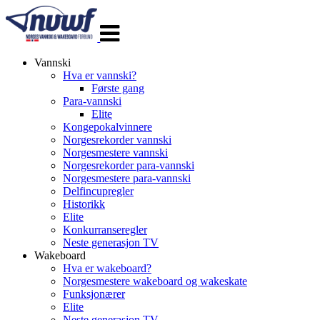
Veksle
navigasjon
Vannski
Hva er vannski?
Første gang
Para-vannski
Elite
Kongepokalvinnere
Norgesrekorder vannski
Norgesmestere vannski
Norgesrekorder para-vannski
Norgesmestere para-vannski
Delfincupregler
Historikk
Elite
Konkurranseregler
Neste generasjon TV
Wakeboard
Hva er wakeboard?
Norgesmestere wakeboard og wakeskate
Funksjonærer
Elite
Neste generasjon TV