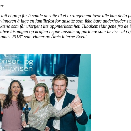
er:
tt et grep for å samle ansatte til et arrangement hvor alle kan delta på
 vinneren å lage en familiefest for ansatte som ikke bare underholder 
jektene som får ufortjent lite oppmerksomhet. Tilbakemeldingene fra d
ative løsningen og kraften i egne ansatte og partnere som beviser at Gje
Games 2018" som vinner av Årets Interne Event.