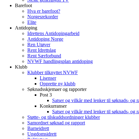
Barefoot
Hva er barefoot?
Norgesrekorder
Elite
Antidoping
Idrettens Antidopingarbeid
Antidoping Norge
Ren Utøver
Rent Idrettslag
Rent Særforbund
NVWF handlingsplan antidoping
Klubb
Klubber tilknyttet NVWF
Lisenser
Opprette ny klubb
Søknadsskjemaer og rapporter
Post 3
Satser og vilkår med lenker til søknads- og 
Konkurranser
Satser og vilkår med lenker til søknads- og 
Støtte- og tilskuddsordninger klubber
Samordnet søknad og rapport
Barneidrett
Ungdomsidrett