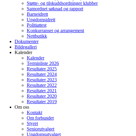
Støtte- og tilskuddsordninger klubber
Samordnet søknad og rapport
Barneidrett
Ungdomsidrett
Politiattest
Konkurranser og arrangement
Nettbutikk
Dokumenter
Bildegalleri
Kalender
Kalender
Terminliste 2026
Resultater 2025
Resultater 2024
Resultater 2023
Resultater 2022
Resultater 2021
Resultater 2020
Resultater 2019
Om oss
Kontakt
Om forbundet
Styret
Seniorutvalget
Ungdomsutvalget