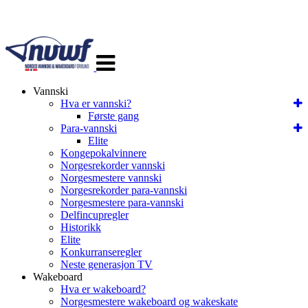
Veksle
navigasjon
Vannski
Hva er vannski?
Første gang
Para-vannski
Elite
Kongepokalvinnere
Norgesrekorder vannski
Norgesmestere vannski
Norgesrekorder para-vannski
Norgesmestere para-vannski
Delfincupregler
Historikk
Elite
Konkurranseregler
Neste generasjon TV
Wakeboard
Hva er wakeboard?
Norgesmestere wakeboard og wakeskate