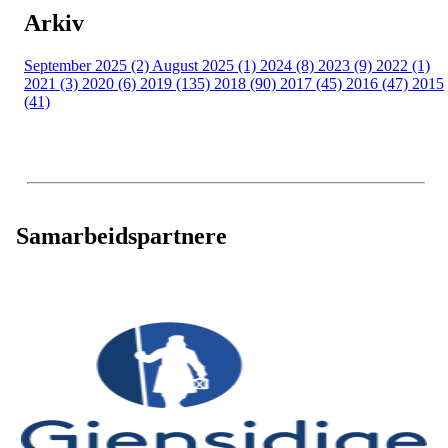
Arkiv
September 2025 (2)
August 2025 (1)
2024 (8)
2023 (9)
2022 (1)
2021 (3)
2020 (6)
2019 (135)
2018 (90)
2017 (45)
2016 (47)
2015
(41)
Samarbeidspartnere