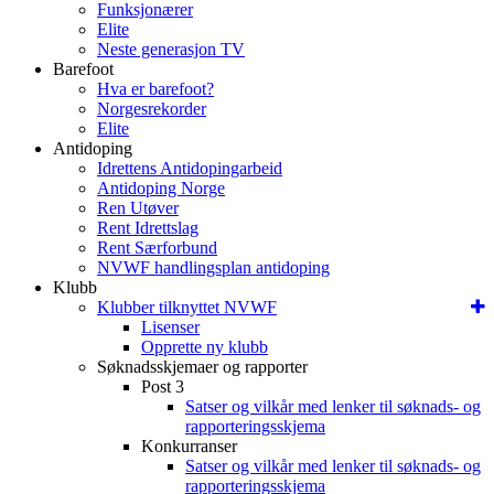
Funksjonærer
Elite
Neste generasjon TV
Barefoot
Hva er barefoot?
Norgesrekorder
Elite
Antidoping
Idrettens Antidopingarbeid
Antidoping Norge
Ren Utøver
Rent Idrettslag
Rent Særforbund
NVWF handlingsplan antidoping
Klubb
Klubber tilknyttet NVWF
Lisenser
Opprette ny klubb
Søknadsskjemaer og rapporter
Post 3
Satser og vilkår med lenker til søknads- og
rapporteringsskjema
Konkurranser
Satser og vilkår med lenker til søknads- og
rapporteringsskjema