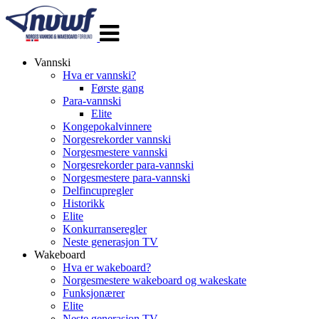
Veksle
navigasjon
Vannski
Hva er vannski?
Første gang
Para-vannski
Elite
Kongepokalvinnere
Norgesrekorder vannski
Norgesmestere vannski
Norgesrekorder para-vannski
Norgesmestere para-vannski
Delfincupregler
Historikk
Elite
Konkurranseregler
Neste generasjon TV
Wakeboard
Hva er wakeboard?
Norgesmestere wakeboard og wakeskate
Funksjonærer
Elite
Neste generasjon TV