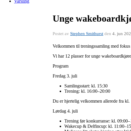
Varsling
Unge wakeboardkjør
Postet av
Stephen Smithurst
den
4. jun 20
Velkommen til treningssamling med fokus
Vi har 12 plasser for unge wakeboardkjøre
Program
Fredag 3. juli
Samlingsstart: kl. 15:30
Trening: kl. 16:00–20:00
Du er hjertelig velkommen allerede fra kl. 1
Lørdag 4. juli
Trening før konkurranse: kl. 09:00–
Wakecup & Delfincup: kl. 11:00–1