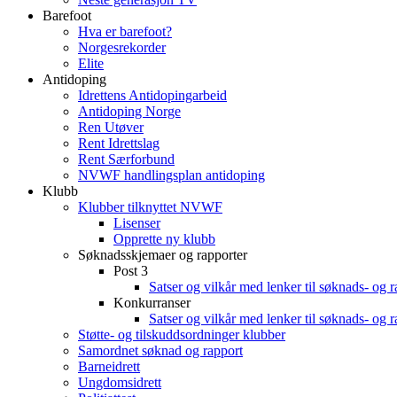
Barefoot
Hva er barefoot?
Norgesrekorder
Elite
Antidoping
Idrettens Antidopingarbeid
Antidoping Norge
Ren Utøver
Rent Idrettslag
Rent Særforbund
NVWF handlingsplan antidoping
Klubb
Klubber tilknyttet NVWF
Lisenser
Opprette ny klubb
Søknadsskjemaer og rapporter
Post 3
Satser og vilkår med lenker til søknads- og 
Konkurranser
Satser og vilkår med lenker til søknads- og 
Støtte- og tilskuddsordninger klubber
Samordnet søknad og rapport
Barneidrett
Ungdomsidrett