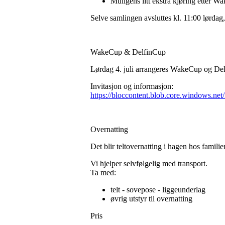
Muligens litt ekstra kjøring etter W
Selve samlingen avsluttes kl. 11:00 lørda
WakeCup & DelfinCup
Lørdag 4. juli arrangeres WakeCup og Delfi
Invitasjon og informasjon:
https://bloccontent.blob.core.windows.ne
Overnatting
Det blir teltovernatting i hagen hos famili
Vi hjelper selvfølgelig med transport.
Ta med:
telt - sovepose - liggeunderlag
øvrig utstyr til overnatting
Pris