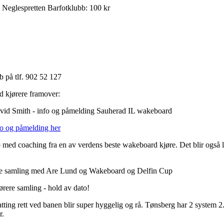
 Neglespretten Barfotklubb: 100 kr
 på tlf. 902 52 127
d kjørere framover:
vid Smith - info og påmelding Sauherad IL wakeboard
fo og påmelding her
ø med coaching fra en av verdens beste wakeboard kjøre. Det blir også l
ere samling med Are Lund og Wakeboard og Delfin Cup
rere samling - hold av dato!
ing rett ved banen blir super hyggelig og rå. Tønsberg har 2 system 2
r.