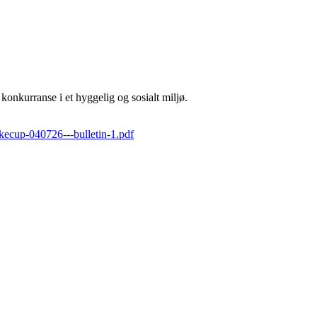
onkurranse i et hyggelig og sosialt miljø.
kecup-040726---bulletin-1.pdf