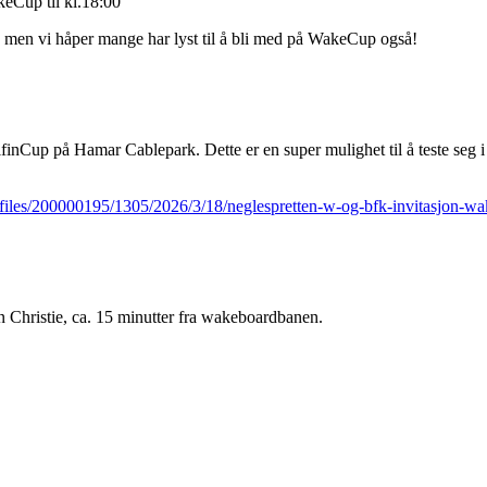
akeCup til kl.18:00
g, men vi håper mange har lyst til å bli med på WakeCup også!
nCup på Hamar Cablepark. Dette er en super mulighet til å teste seg i k
t/files/200000195/1305/2026/3/18/neglespretten-w-og-bfk-invitasjon-wa
en Christie, ca. 15 minutter fra wakeboardbanen.