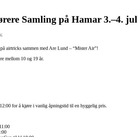
ere Samling på Hamar 3.–4. jul
26
 på airtricks sammen med Are Lund – “Mister Air”!
re mellom 10 og 19 år.
2:00 for å kjøre i vanlig åpningstid til en hyggelig pris.
11:00
5:00