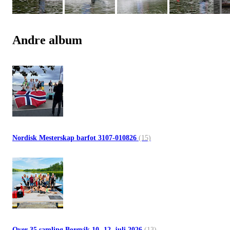
Andre album
Nordisk Mesterskap barfot 3107-010826
(15)
Over 35 samling Borgvik 10.-12. juli 2026
(13)