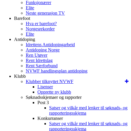
Funksjonærer
Elite
Neste generasjon TV
Barefoot
Hva er barefoot?
Norgesrekorder
Elite
Antidoping
Idrettens Antidopingarbeid
Antidoping Norge
Ren Utøver
Rent Idrettslag
Rent Særforbund
NVWF handlingsplan antidoping
Klubb
Klubber tilknyttet NVWF
Lisenser
Opprette ny klubb
Søknadsskjemaer og rapporter
Post 3
Satser og vilkår med lenker til søknads- og
rapporteringsskjema
Konkurranser
Satser og vilkår med lenker til søknads- og
rapporteringsskjema