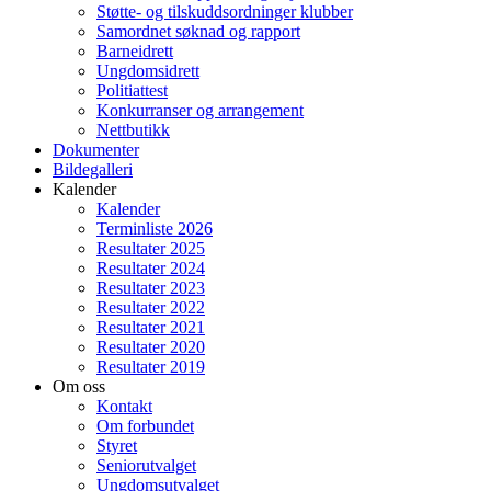
Støtte- og tilskuddsordninger klubber
Samordnet søknad og rapport
Barneidrett
Ungdomsidrett
Politiattest
Konkurranser og arrangement
Nettbutikk
Dokumenter
Bildegalleri
Kalender
Kalender
Terminliste 2026
Resultater 2025
Resultater 2024
Resultater 2023
Resultater 2022
Resultater 2021
Resultater 2020
Resultater 2019
Om oss
Kontakt
Om forbundet
Styret
Seniorutvalget
Ungdomsutvalget