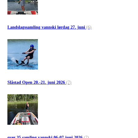
Landslagssamling vannski lørdag 27. juni
(6)
Slåstad Open 20.-21. juni 2026
(7)
over 35 samling vannski 06-07 juni 2026
(7)