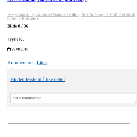
Norges Vannski- og Wakeboard Forbund 's Galleri
/
2016 Delfincup - 6 SIAP 2016-08-28
(bilder av Kjellander)
Bilde
8
/
36
Trym K.
29.08.2016
Kommentarer
Liker
Bli den første til å like dette!