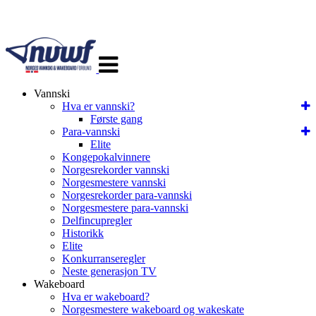
Veksle
navigasjon
Vannski
Hva er vannski?
Første gang
Para-vannski
Elite
Kongepokalvinnere
Norgesrekorder vannski
Norgesmestere vannski
Norgesrekorder para-vannski
Norgesmestere para-vannski
Delfincupregler
Historikk
Elite
Konkurranseregler
Neste generasjon TV
Wakeboard
Hva er wakeboard?
Norgesmestere wakeboard og wakeskate