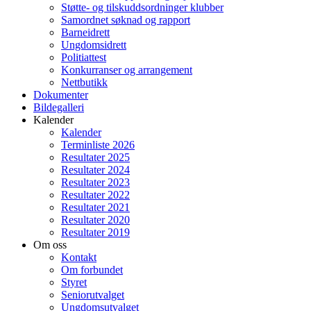
Støtte- og tilskuddsordninger klubber
Samordnet søknad og rapport
Barneidrett
Ungdomsidrett
Politiattest
Konkurranser og arrangement
Nettbutikk
Dokumenter
Bildegalleri
Kalender
Kalender
Terminliste 2026
Resultater 2025
Resultater 2024
Resultater 2023
Resultater 2022
Resultater 2021
Resultater 2020
Resultater 2019
Om oss
Kontakt
Om forbundet
Styret
Seniorutvalget
Ungdomsutvalget