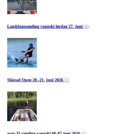
Landslagssamling vannski lørdag 27. juni
(6)
Slåstad Open 20.-21. juni 2026
(7)
over 35 samling vannski 06-07 juni 2026
(7)