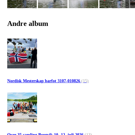
Andre album
Nordisk Mesterskap barfot 3107-010826
(15)
Over 35 samling Borgvik 10.-12. juli 2026
(13)