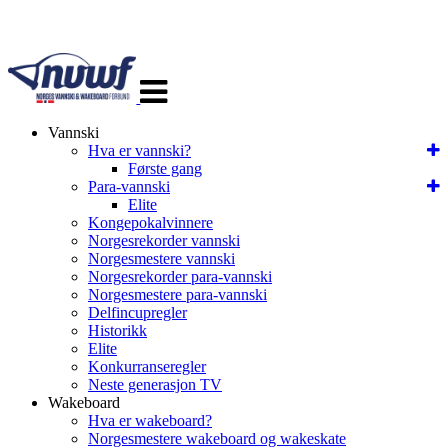
Veksle
navigasjon
Vannski
Hva er vannski?
Første gang
Para-vannski
Elite
Kongepokalvinnere
Norgesrekorder vannski
Norgesmestere vannski
Norgesrekorder para-vannski
Norgesmestere para-vannski
Delfincupregler
Historikk
Elite
Konkurranseregler
Neste generasjon TV
Wakeboard
Hva er wakeboard?
Norgesmestere wakeboard og wakeskate