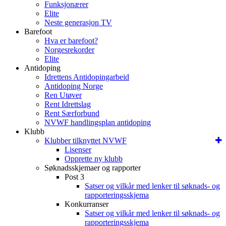
Funksjonærer
Elite
Neste generasjon TV
Barefoot
Hva er barefoot?
Norgesrekorder
Elite
Antidoping
Idrettens Antidopingarbeid
Antidoping Norge
Ren Utøver
Rent Idrettslag
Rent Særforbund
NVWF handlingsplan antidoping
Klubb
Klubber tilknyttet NVWF
Lisenser
Opprette ny klubb
Søknadsskjemaer og rapporter
Post 3
Satser og vilkår med lenker til søknads- og
rapporteringsskjema
Konkurranser
Satser og vilkår med lenker til søknads- og
rapporteringsskjema