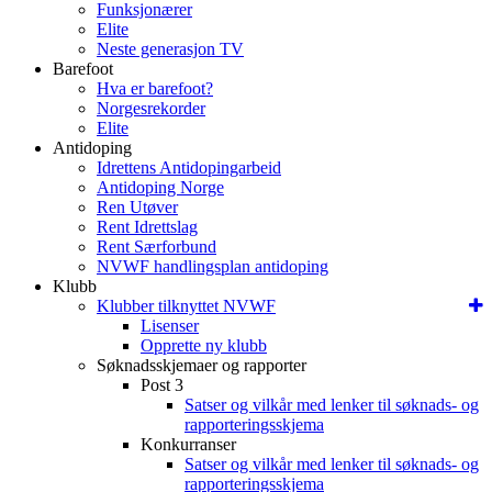
Funksjonærer
Elite
Neste generasjon TV
Barefoot
Hva er barefoot?
Norgesrekorder
Elite
Antidoping
Idrettens Antidopingarbeid
Antidoping Norge
Ren Utøver
Rent Idrettslag
Rent Særforbund
NVWF handlingsplan antidoping
Klubb
Klubber tilknyttet NVWF
Lisenser
Opprette ny klubb
Søknadsskjemaer og rapporter
Post 3
Satser og vilkår med lenker til søknads- og
rapporteringsskjema
Konkurranser
Satser og vilkår med lenker til søknads- og
rapporteringsskjema