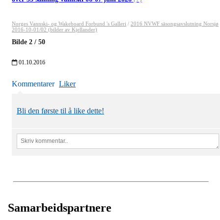
Norges Vannski- og Wakeboard Forbund 's Galleri
/
2016 NVWF säsongsavslutning Norsjø
2016-10-01/02 (bilder av Kjellander)
Bilde
2
/
50
01.10.2016
Kommentarer
Liker
Bli den første til å like dette!
Samarbeidspartnere