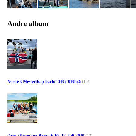
Andre album
Nordisk Mesterskap barfot 3107-010826
(15)
Over 35 samling Borgvik 10.-12. juli 2026
(13)