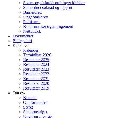
Støtte- og tilskuddsordninger klubber
Samordnet søknad og rapport
Barneidrett
Ungdomsidrett
Politiattest
Konkurranser og arrangement
Nettbutikk
Dokumenter
Bildegalleri
Kalender
Kalender
Terminliste 2026
Resultater 2025
Resultater 2024
Resultater 2023
Resultater 2022
Resultater 2021
Resultater 2020
Resultater 2019
Om oss
Kontakt
Om forbundet
Styret
Seniorutvalget
Ungdomsutvalget