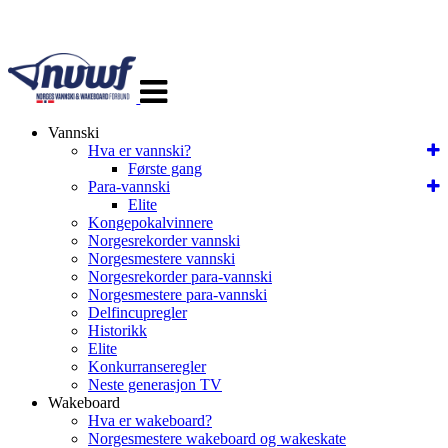
Veksle
navigasjon
Vannski
Hva er vannski?
Første gang
Para-vannski
Elite
Kongepokalvinnere
Norgesrekorder vannski
Norgesmestere vannski
Norgesrekorder para-vannski
Norgesmestere para-vannski
Delfincupregler
Historikk
Elite
Konkurranseregler
Neste generasjon TV
Wakeboard
Hva er wakeboard?
Norgesmestere wakeboard og wakeskate