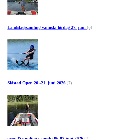
Landslagssamling vannski lørdag 27. juni
(6)
Slåstad Open 20.-21. juni 2026
(7)
over 35 samling vannski 06-07 juni 2026
(7)