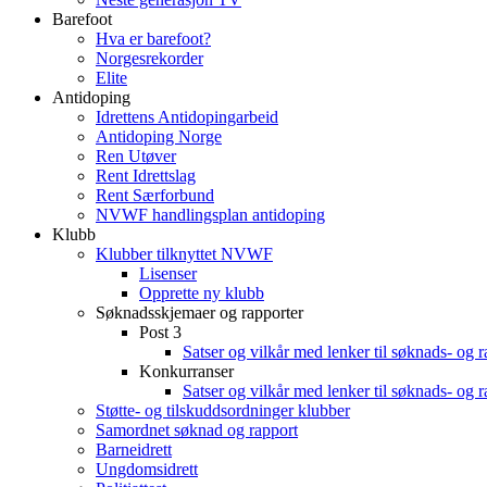
Barefoot
Hva er barefoot?
Norgesrekorder
Elite
Antidoping
Idrettens Antidopingarbeid
Antidoping Norge
Ren Utøver
Rent Idrettslag
Rent Særforbund
NVWF handlingsplan antidoping
Klubb
Klubber tilknyttet NVWF
Lisenser
Opprette ny klubb
Søknadsskjemaer og rapporter
Post 3
Satser og vilkår med lenker til søknads- og 
Konkurranser
Satser og vilkår med lenker til søknads- og 
Støtte- og tilskuddsordninger klubber
Samordnet søknad og rapport
Barneidrett
Ungdomsidrett