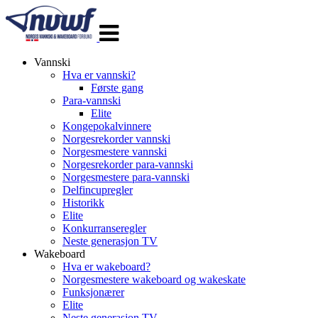
Veksle
navigasjon
Vannski
Hva er vannski?
Første gang
Para-vannski
Elite
Kongepokalvinnere
Norgesrekorder vannski
Norgesmestere vannski
Norgesrekorder para-vannski
Norgesmestere para-vannski
Delfincupregler
Historikk
Elite
Konkurranseregler
Neste generasjon TV
Wakeboard
Hva er wakeboard?
Norgesmestere wakeboard og wakeskate
Funksjonærer
Elite
Neste generasjon TV