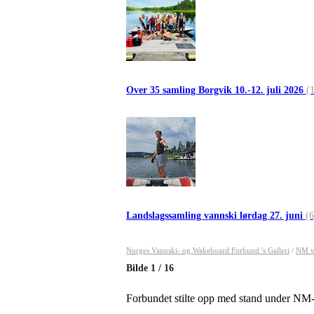
Over 35 samling Borgvik 10.-12. juli 2026
(
Landslagssamling vannski lørdag 27. juni
(6
Norges Vannski- og Wakeboard Forbund 's Galleri
/
NM v
Bilde
1
/
16
Forbundet stilte opp med stand under NM