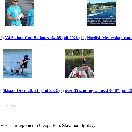
13)
V4 Slalom Cup Budapest 04-05 juli 2026
(11)
Nordisk Mesterskap vann
)
Slåstad Open 20.-21. juni 2026
(7)
over 35 samling vannski 06-07 juni 
annski dag 3
-Vekas arrangement i Geoparken, Stavanger lørdag.