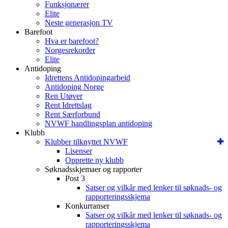
Funksjonærer
Elite
Neste generasjon TV
Barefoot
Hva er barefoot?
Norgesrekorder
Elite
Antidoping
Idrettens Antidopingarbeid
Antidoping Norge
Ren Utøver
Rent Idrettslag
Rent Særforbund
NVWF handlingsplan antidoping
Klubb
Klubber tilknyttet NVWF
Lisenser
Opprette ny klubb
Søknadsskjemaer og rapporter
Post 3
Satser og vilkår med lenker til søknads- og
rapporteringsskjema
Konkurranser
Satser og vilkår med lenker til søknads- og
rapporteringsskjema