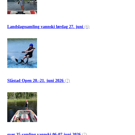
Landslagssamling vannski lørdag 27. juni
(6)
Slåstad Open 20.-21. juni 2026
(7)
over 35 samling vannski 06-07 juni 2026
(7)