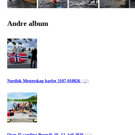
Andre album
Nordisk Mesterskap barfot 3107-010826
(15)
Over 35 samling Borgvik 10.-12. juli 2026
(13)