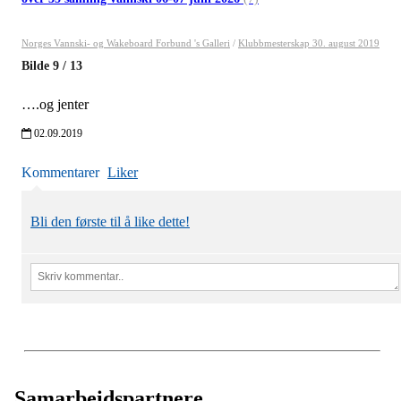
Norges Vannski- og Wakeboard Forbund 's Galleri
/
Klubbmesterskap 30. august 2019
Bilde
9
/
13
….og jenter
02.09.2019
Kommentarer
Liker
Bli den første til å like dette!
Samarbeidspartnere