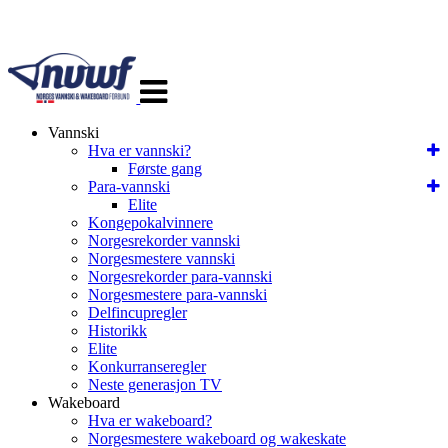
Veksle
navigasjon
Vannski
Hva er vannski?
Første gang
Para-vannski
Elite
Kongepokalvinnere
Norgesrekorder vannski
Norgesmestere vannski
Norgesrekorder para-vannski
Norgesmestere para-vannski
Delfincupregler
Historikk
Elite
Konkurranseregler
Neste generasjon TV
Wakeboard
Hva er wakeboard?
Norgesmestere wakeboard og wakeskate