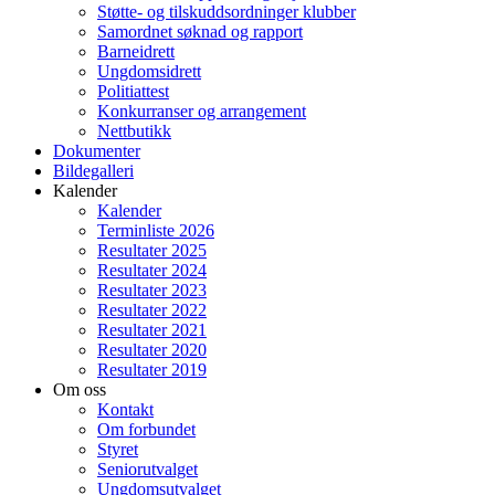
Støtte- og tilskuddsordninger klubber
Samordnet søknad og rapport
Barneidrett
Ungdomsidrett
Politiattest
Konkurranser og arrangement
Nettbutikk
Dokumenter
Bildegalleri
Kalender
Kalender
Terminliste 2026
Resultater 2025
Resultater 2024
Resultater 2023
Resultater 2022
Resultater 2021
Resultater 2020
Resultater 2019
Om oss
Kontakt
Om forbundet
Styret
Seniorutvalget
Ungdomsutvalget