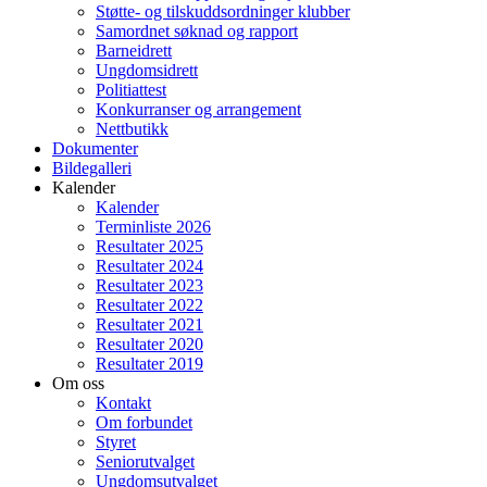
Støtte- og tilskuddsordninger klubber
Samordnet søknad og rapport
Barneidrett
Ungdomsidrett
Politiattest
Konkurranser og arrangement
Nettbutikk
Dokumenter
Bildegalleri
Kalender
Kalender
Terminliste 2026
Resultater 2025
Resultater 2024
Resultater 2023
Resultater 2022
Resultater 2021
Resultater 2020
Resultater 2019
Om oss
Kontakt
Om forbundet
Styret
Seniorutvalget
Ungdomsutvalget