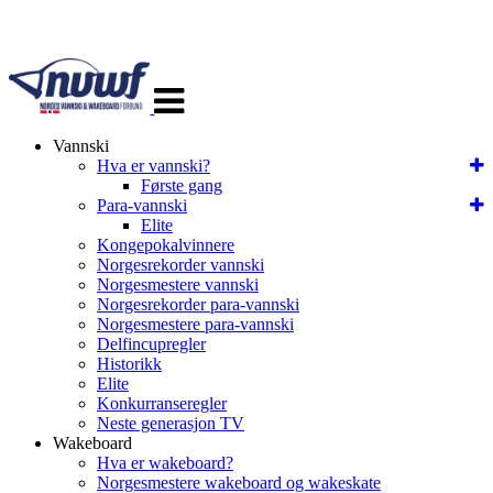
Veksle
navigasjon
Vannski
Hva er vannski?
Første gang
Para-vannski
Elite
Kongepokalvinnere
Norgesrekorder vannski
Norgesmestere vannski
Norgesrekorder para-vannski
Norgesmestere para-vannski
Delfincupregler
Historikk
Elite
Konkurranseregler
Neste generasjon TV
Wakeboard
Hva er wakeboard?
Norgesmestere wakeboard og wakeskate