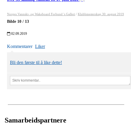
Norges Vannski- og Wakeboard Forbund 's Galleri
/
Klubbmesterskap 30. august 2019
Bilde
10
/
13
02.09.2019
Kommentarer
Liker
Bli den første til å like dette!
Samarbeidspartnere