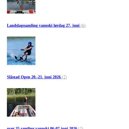
Landslagssamling vannski lørdag 27. juni
(6)
Slåstad Open 20.-21. juni 2026
(7)
over 35 samling vannski 06-07 juni 2026
(7)