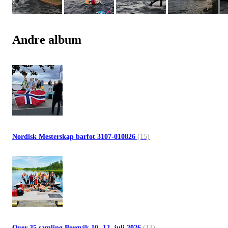
Andre album
Nordisk Mesterskap barfot 3107-010826
(15)
Over 35 samling Borgvik 10.-12. juli 2026
(13)