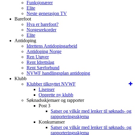
Funksjonærer
Elite
Neste generasjon TV
Barefoot
Hva er barefoot?
Norgesrekorder
Elite
Antidoping
Idrettens Antidopingarbeid
Antidoping Norge
Ren Utøver
Rent Idrettslag
Rent Særforbund
NVWF handlingsplan antidoping
Klubb
Klubber tilknyttet NVWF
Lisenser
Opprette ny klubb
Søknadsskjemaer og rapporter
Post 3
Satser og vilkår med lenker til søknads- og
rapporteringsskjema
Konkurranser
Satser og vilkår med lenker til søknads- og
rapporteringsskjema