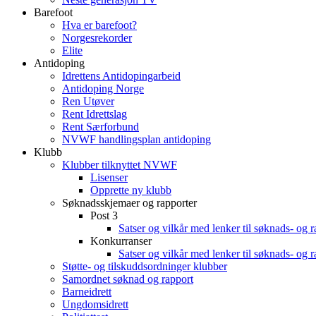
Barefoot
Hva er barefoot?
Norgesrekorder
Elite
Antidoping
Idrettens Antidopingarbeid
Antidoping Norge
Ren Utøver
Rent Idrettslag
Rent Særforbund
NVWF handlingsplan antidoping
Klubb
Klubber tilknyttet NVWF
Lisenser
Opprette ny klubb
Søknadsskjemaer og rapporter
Post 3
Satser og vilkår med lenker til søknads- og 
Konkurranser
Satser og vilkår med lenker til søknads- og 
Støtte- og tilskuddsordninger klubber
Samordnet søknad og rapport
Barneidrett
Ungdomsidrett