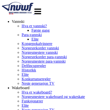
Veksle
navigasjon
Vannski
Hva er vannski?
Første gang
Para-vannski
Elite
Kongepokalvinnere
Norgesrekorder vannski
Norgesmestere vannski
Norgesrekorder para-vannski
Norgesmestere para-vannski
Delfincupregler
Historikk
Elite
Konkurranseregler
Neste generasjon TV
Wakeboard
Hva er wakeboard?
Norgesmestere wakeboard og wakeskate
Funksjonærer
Elite
Neste generasjon TV