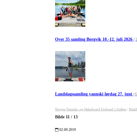
Over 35 samling Borgvik 10.-12. juli 2026
(
Landslagssamling vannski lørdag 27. juni
(6
Norges Vannski- og Wakeboard Forbund 's Galleri
/
Klubb
Bilde
11
/
13
02.09.2019