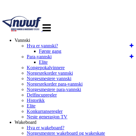
Veksle
navigasjon
Vannski
Hva er vannski?
Første gang
Para-vannski
Elite
Kongepokalvinnere
Norgesrekorder vannski
Norgesmestere vannski
Norgesrekorder para-vannski
Norgesmestere para-vannski
Delfincupregler
Historikk
Elite
Konkurranseregler
Neste generasjon TV
Wakeboard
Hva er wakeboard?
Norgesmestere wakeboard og wakeskate