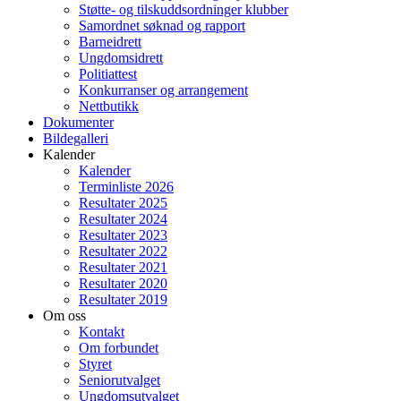
Støtte- og tilskuddsordninger klubber
Samordnet søknad og rapport
Barneidrett
Ungdomsidrett
Politiattest
Konkurranser og arrangement
Nettbutikk
Dokumenter
Bildegalleri
Kalender
Kalender
Terminliste 2026
Resultater 2025
Resultater 2024
Resultater 2023
Resultater 2022
Resultater 2021
Resultater 2020
Resultater 2019
Om oss
Kontakt
Om forbundet
Styret
Seniorutvalget
Ungdomsutvalget