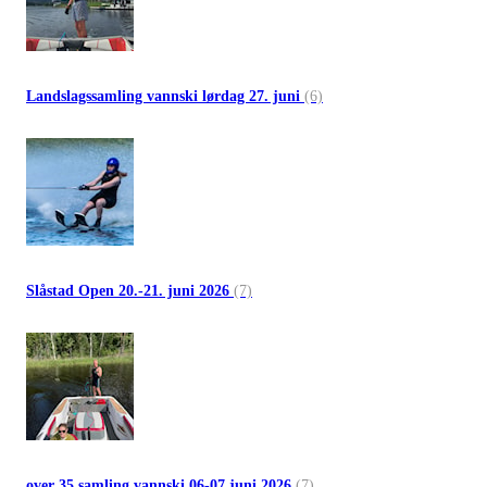
Landslagssamling vannski lørdag 27. juni
(6)
Slåstad Open 20.-21. juni 2026
(7)
over 35 samling vannski 06-07 juni 2026
(7)