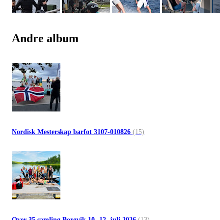
Andre album
Nordisk Mesterskap barfot 3107-010826
(15)
Over 35 samling Borgvik 10.-12. juli 2026
(13)