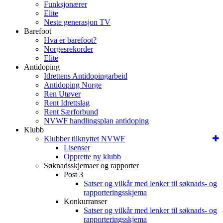
Funksjonærer
Elite
Neste generasjon TV
Barefoot
Hva er barefoot?
Norgesrekorder
Elite
Antidoping
Idrettens Antidopingarbeid
Antidoping Norge
Ren Utøver
Rent Idrettslag
Rent Særforbund
NVWF handlingsplan antidoping
Klubb
Klubber tilknyttet NVWF
Lisenser
Opprette ny klubb
Søknadsskjemaer og rapporter
Post 3
Satser og vilkår med lenker til søknads- og
rapporteringsskjema
Konkurranser
Satser og vilkår med lenker til søknads- og
rapporteringsskjema