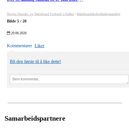
Norges Vannski- og Wakeboard Forbund 's Galleri
/
Wakeboardskole/elitelagssamling
Bilde
5
/
20
29.06.2020
Kommentarer
Liker
Bli den første til å like dette!
Samarbeidspartnere