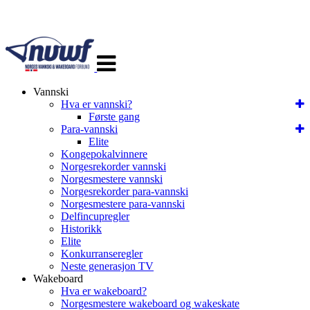
Veksle
navigasjon
Vannski
Hva er vannski?
Første gang
Para-vannski
Elite
Kongepokalvinnere
Norgesrekorder vannski
Norgesmestere vannski
Norgesrekorder para-vannski
Norgesmestere para-vannski
Delfincupregler
Historikk
Elite
Konkurranseregler
Neste generasjon TV
Wakeboard
Hva er wakeboard?
Norgesmestere wakeboard og wakeskate