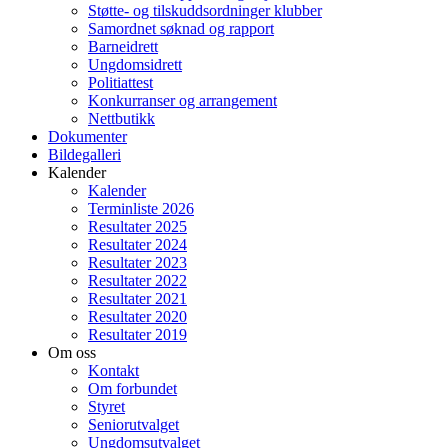
Støtte- og tilskuddsordninger klubber
Samordnet søknad og rapport
Barneidrett
Ungdomsidrett
Politiattest
Konkurranser og arrangement
Nettbutikk
Dokumenter
Bildegalleri
Kalender
Kalender
Terminliste 2026
Resultater 2025
Resultater 2024
Resultater 2023
Resultater 2022
Resultater 2021
Resultater 2020
Resultater 2019
Om oss
Kontakt
Om forbundet
Styret
Seniorutvalget
Ungdomsutvalget