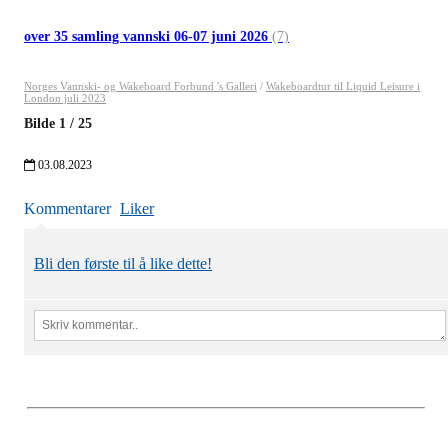
over 35 samling vannski 06-07 juni 2026
(7)
Norges Vannski- og Wakeboard Forbund 's Galleri
/
Wakeboardtur til Liquid Leisure i
London juli 2023
Bilde
1
/
25
03.08.2023
Kommentarer
Liker
Bli den første til å like dette!