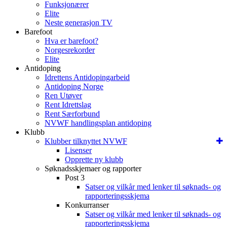
Funksjonærer
Elite
Neste generasjon TV
Barefoot
Hva er barefoot?
Norgesrekorder
Elite
Antidoping
Idrettens Antidopingarbeid
Antidoping Norge
Ren Utøver
Rent Idrettslag
Rent Særforbund
NVWF handlingsplan antidoping
Klubb
Klubber tilknyttet NVWF
Lisenser
Opprette ny klubb
Søknadsskjemaer og rapporter
Post 3
Satser og vilkår med lenker til søknads- og
rapporteringsskjema
Konkurranser
Satser og vilkår med lenker til søknads- og
rapporteringsskjema