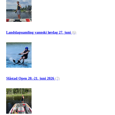
Landslagssamling vannski lørdag 27. juni
(6)
Slåstad Open 20.-21. juni 2026
(7)