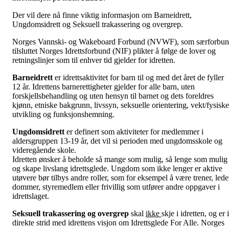
Der vil dere nå finne viktig informasjon om Barneidrett,
Ungdomsidrett og Seksuell trakassering og overgrep.
Norges Vannski- og Wakeboard Forbund (NVWF), som særforbu
tilsluttet Norges Idrettsforbund (NIF) plikter å følge de lover og
retningslinjer som til enhver tid gjelder for idretten.
Barneidrett
er idrettsaktivitet for barn til og med det året de fyller
12 år. Idrettens barnerettigheter gjelder for alle barn, uten
forskjellsbehandling og uten hensyn til barnet og dets foreldres
kjønn, etniske bakgrunn, livssyn, seksuelle orientering, vekt/fysiske
utvikling og funksjonshemning.
Ungdomsidrett
er definert som aktiviteter for medlemmer i
aldersgruppen 13-19 år, det vil si perioden med ungdomsskole og
videregående skole.
Idretten ønsker å beholde så mange som mulig, så lenge som mulig
og skape livslang idrettsglede. Ungdom som ikke lenger er aktive
utøvere bør tilbys andre roller, som for eksempel å være trener, lede
dommer, styremedlem eller frivillig som utfører andre oppgaver i
idrettslaget.
Seksuell trakassering og overgrep
skal
ikke
skje i idretten, og er i
direkte strid med idrettens visjon om Idrettsglede For Alle. Norges