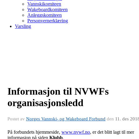
Vannskikomiteen
Wakeboardkomiteen
Anleggskomiteen
Personvernerklæring
Varsling
Informasjon til NVWFs
organisasjonsledd
Postet av
Norges Vannski- og Wakeboard Forbund
den
11. des 201
På forbundets hjemmeside,
www.nvwf.no
, er det blitt lagt til mer
informasjon på siden
Klubb
.