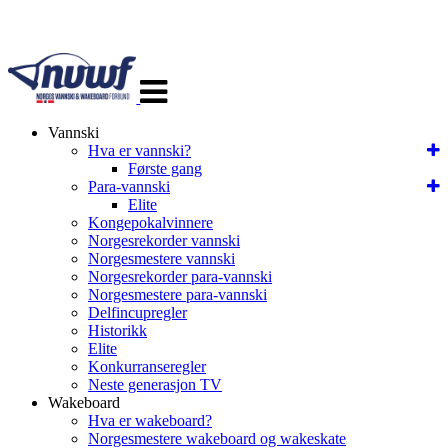
Veksle
navigasjon
Vannski
Hva er vannski?
Første gang
Para-vannski
Elite
Kongepokalvinnere
Norgesrekorder vannski
Norgesmestere vannski
Norgesrekorder para-vannski
Norgesmestere para-vannski
Delfincupregler
Historikk
Elite
Konkurranseregler
Neste generasjon TV
Wakeboard
Hva er wakeboard?
Norgesmestere wakeboard og wakeskate