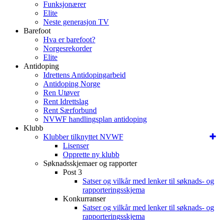
Funksjonærer
Elite
Neste generasjon TV
Barefoot
Hva er barefoot?
Norgesrekorder
Elite
Antidoping
Idrettens Antidopingarbeid
Antidoping Norge
Ren Utøver
Rent Idrettslag
Rent Særforbund
NVWF handlingsplan antidoping
Klubb
Klubber tilknyttet NVWF
Lisenser
Opprette ny klubb
Søknadsskjemaer og rapporter
Post 3
Satser og vilkår med lenker til søknads- og
rapporteringsskjema
Konkurranser
Satser og vilkår med lenker til søknads- og
rapporteringsskjema