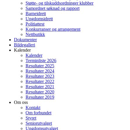
Støtte- og tilskuddsordninger klubber
Samordnet søknad og rapport
Barneidrett
Ungdomsidrett
Politiattest
Konkurranser og arrangement
Nettbutikk
Dokumenter
Bildegalleri
Kalender
Kalender
Terminliste 2026
Resultater 2025
Resultater 2024
Resultater 2023
Resultater 2022
Resultater 2021
Resultater 2020
Resultater 2019
Om oss
Kontakt
Om forbundet
Styret
Seniorutvalget
Ungdomsutvalget