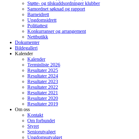
Støtte- og tilskuddsordninger klubber
Samordnet søknad og rapport
Barneidrett
Ungdomsidrett
Politiattest
Konkurranser og arrangement
Nettbutikk
Dokumenter
Bildegalleri
Kalender
Kalender
Terminliste 2026
Resultater 2025
Resultater 2024
Resultater 2023
Resultater 2022
Resultater 2021
Resultater 2020
Resultater 2019
Om oss
Kontakt
Om forbundet
Styret
Seniorutvalget
Ungdomsutvalget