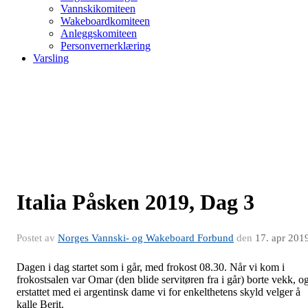
Vannskikomiteen
Wakeboardkomiteen
Anleggskomiteen
Personvernerklæring
Varsling
Italia Påsken 2019, Dag 3
Postet av
Norges Vannski- og Wakeboard Forbund
den
17. apr 201
Dagen i dag startet som i går, med frokost 08.30. Når vi kom i
frokostsalen var Omar (den blide servitøren fra i går) borte vekk, o
erstattet med ei argentinsk dame vi for enkelthetens skyld velger å
kalle Berit.