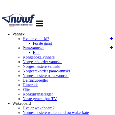
Veksle
navigasjon
Vannski
Hva er vannski?
Første gang
Para-vannski
Elite
Kongepokalvinnere
Norgesrekorder vannski
Norgesmestere vannski
Norgesrekorder para-vannski
Norgesmestere para-vannski
Delfincupregler
Historikk
Elite
Konkurranseregler
Neste generasjon TV
Wakeboard
Hva er wakeboard?
Norgesmestere wakeboard og wakeskate