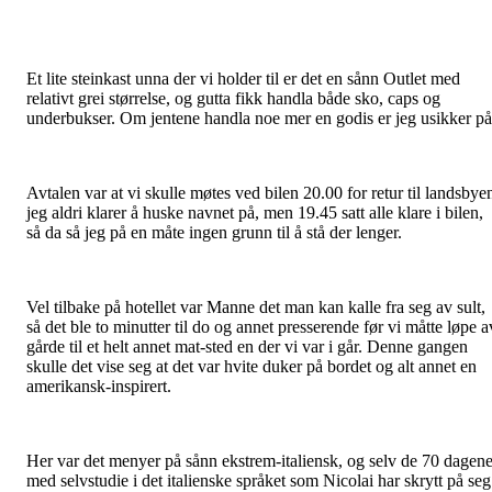
Et lite steinkast unna der vi holder til er det en sånn Outlet med
relativt grei størrelse, og gutta fikk handla både sko, caps og
underbukser. Om jentene handla noe mer en godis er jeg usikker p
Avtalen var at vi skulle møtes ved bilen 20.00 for retur til landsbye
jeg aldri klarer å huske navnet på, men 19.45 satt alle klare i bilen,
så da så jeg på en måte ingen grunn til å stå der lenger.
Vel tilbake på hotellet var Manne det man kan kalle fra seg av sult,
så det ble to minutter til do og annet presserende før vi måtte løpe a
gårde til et helt annet mat-sted en der vi var i går. Denne gangen
skulle det vise seg at det var hvite duker på bordet og alt annet en
amerikansk-inspirert.
Her var det menyer på sånn ekstrem-italiensk, og selv de 70 dagen
med selvstudie i det italienske språket som Nicolai har skrytt på seg