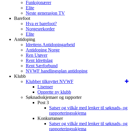
Funksjonærer
Elite
Neste generasjon TV
Barefoot
Hva er barefoot?
Norgesrekorder
Elite
Antidoping
Idrettens Antidopingarbeid
Antidoping Norge
Ren Utøver
Rent Idrettslag
Rent Særforbund
NVWF handlingsplan antidoping
Klubb
Klubber tilknyttet NVWF
Lisenser
Opprette ny klubb
Søknadsskjemaer og rapporter
Post 3
Satser og vilkår med lenker til søknads- og
rapporteringsskjema
Konkurranser
Satser og vilkår med lenker til søknads- og
rapporteringsskjema