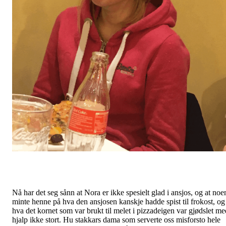
Nå har det seg sånn at Nora er ikke spesielt glad i ansjos, og at noe
minte henne på hva den ansjosen kanskje hadde spist til frokost, og
hva det kornet som var brukt til melet i pizzadeigen var gjødslet me
hjalp ikke stort. Hu stakkars dama som serverte oss misforsto hele