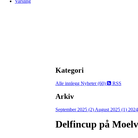
Varsling
Kategori
Alle innlegg
Nyheter (60)
RSS
Arkiv
September 2025 (2)
August 2025 (1)
2024
Delfincup på Moelv 9