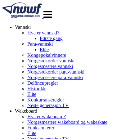
Veksle
navigasjon
Vannski
Hva er vannski?
Første gang
Para-vannski
Elite
Kongepokalvinnere
Norgesrekorder vannski
Norgesmestere vannski
Norgesrekorder para-vannski
Norgesmestere para-vannski
Delfincupregler
Historikk
Elite
Konkurranseregler
Neste generasjon TV
Wakeboard
Hva er wakeboard?
Norgesmestere wakeboard og wakeskate
Funksjonærer
Elite
Neste generasjon TV