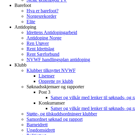
Barefoot
Hva er barefoot?
Norgesrekorder
Elite
Antidoping
Idrettens Antidopingarbeid
Antidoping Norge
Ren Utøver
Rent Idrettslag
Rent Særforbund
NVWF handlingsplan antidoping
Klubb
Klubber tilknyttet NVWF
Lisenser
Opprette ny klubb
Søknadsskjemaer og rapporter
Post 3
Satser og vilkår med lenker til søknads- og 
Konkurranser
Satser og vilkår med lenker til søknads- og 
Støtte- og tilskuddsordninger klubber
Samordnet søknad og rapport
Barneidrett
Ungdomsidrett