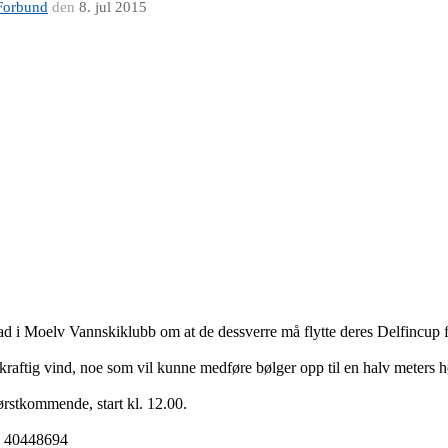
Forbund
den
8. jul 2015
ad i Moelv Vannskiklubb om at de dessverre må flytte deres Delfincup fra 
kraftig vind, noe som vil kunne medføre bølger opp til en halv meters 
førstkommende, start kl. 12.00.
il 40448694