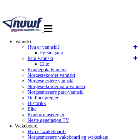
Veksle
navigasjon
Vannski
Hva er vannski?
Første gang
Para-vannski
Elite
Kongepokalvinnere
Norgesrekorder vannski
Norgesmestere vannski
Norgesrekorder para-vannski
Norgesmestere para-vannski
Delfincupregler
Historikk
Elite
Konkurranseregler
Neste generasjon TV
Wakeboard
Hva er wakeboard?
Norgesmestere wakeboard og wakeskate