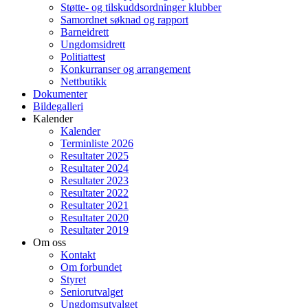
Støtte- og tilskuddsordninger klubber
Samordnet søknad og rapport
Barneidrett
Ungdomsidrett
Politiattest
Konkurranser og arrangement
Nettbutikk
Dokumenter
Bildegalleri
Kalender
Kalender
Terminliste 2026
Resultater 2025
Resultater 2024
Resultater 2023
Resultater 2022
Resultater 2021
Resultater 2020
Resultater 2019
Om oss
Kontakt
Om forbundet
Styret
Seniorutvalget
Ungdomsutvalget