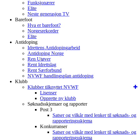
Funksjonærer
Elite
Neste generasjon TV
Barefoot
Hva er barefoot?
Norgesrekorder
Elite
Antidoping
Idrettens Antidopingarbeid
Antidoping Norge
Ren Utøver
Rent Idrettslag
Rent Særforbund
NVWF handlingsplan antidoping
Klubb
Klubber tilknyttet NVWF
Lisenser
Opprette ny klubb
Søknadsskjemaer og rapporter
Post 3
Satser og vilkår med lenker til søknads- og
rapporteringsskjema
Konkurranser
Satser og vilkår med lenker til søknads- og
rapporteringsskjema